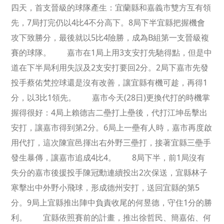
四天，首支晉級的球隊產生：宜蘭縣和嘉義市雙方互有領
先，7局打完仍以4比4不分高下。8局下半宜縣把握機會
攻下致勝分，最後就以5比4險勝，成為B組第一支晉級複
賽的球隊。 嘉市在1局上用3支安打先馳得點，但是中
道在下半局利用失誤及2支安打要回2分。2局下嘉市先發
投手蔡佑梵控球還是沒有改善，讓宜縣有機可趁，再得1
分，以3比1領先。 嘉市今天(28日)更換代打的時機掌
握得很好：4局上賴德吉二壘打上壘後，代打江坤岳擊出
安打，讓嘉市得到第2分。6局上一壘有人時，嘉市再度啟
用代打，這次陳宣邑揮出右外野三壘打，接著宜縣三壘手
發生暴傳，讓嘉市追成4比4。 8局下半，前1局沒有
失分的嘉市後援投手陳冠勳連續投出2次保送，宜縣林子
寒擊出中外野小飛球，形成德州安打，送回宜縣的第5
分。9局上宜縣推出陣中負責收尾的何昱德，守住1分的勝
利。 宜縣依照賽前的計畫，推出徐哲民、簡嘉佑、何