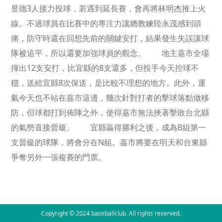
昱德3人接力投球，若遇到延長賽，會再將林明杰推上火
線。不過球員在比賽中的專注力讓總教練陸永茂感到頭
痛，防守時還在回想先前的關鍵安打，結果發生失誤讓球
隊被追平，所以還要加強球員的觀念。 地主嘉市全場
揮出12支安打，比宜縣的8支還多，但投手今天控球不
穩，送給宜縣8次保送，是比較不理想的地方。此外，運
氣今天也不站在嘉市這邊，幾次針對打者的擊球落點做移
防，但球都打到佈陣之外，使得嘉市無法挾著擊敗台北縣
的氣勢直接晉級。 宜縣贏得勝利之後，成為B組第一
支晉級的球隊，將會分在N組。嘉市將要在明天和台東縣
爭奪另外一張複賽的門票。
Copyright © 2024 baseballclub. All rights reserved.