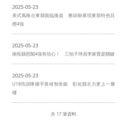
2025-05-23
美式風格台東縣面臨換血 教頭盼展現東部特色目
標4強
2025-05-23
南投縣想闖4強有信心！ 三拍子球員李家寶是關鍵
2025-05-23
U18培訓隊捕手黃靖智坐鎮 彰化縣主力更上一層
樓
共 17 筆資料