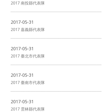
2017 南投縣代表隊
2017-05-31
2017 嘉義縣代表隊
2017-05-31
2017 臺北市代表隊
2017-05-31
2017 臺南市代表隊
2017-05-31
2017 雲林縣代表隊