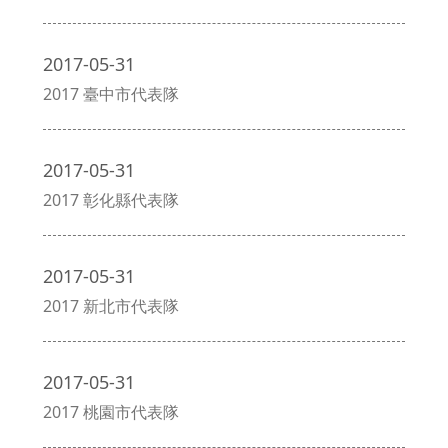
2017-05-31
2017 臺中市代表隊
2017-05-31
2017 彰化縣代表隊
2017-05-31
2017 新北市代表隊
2017-05-31
2017 桃園市代表隊