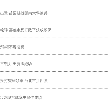
出擊 苗栗縣找開南大學練兵
峻瑋 嘉義市想打敗平鎮或穀保
統強權不容忽視
三戰力 出賽換經驗
投打雙雄領軍 台北市拚四強
 台東縣挑戰隊史最佳成績