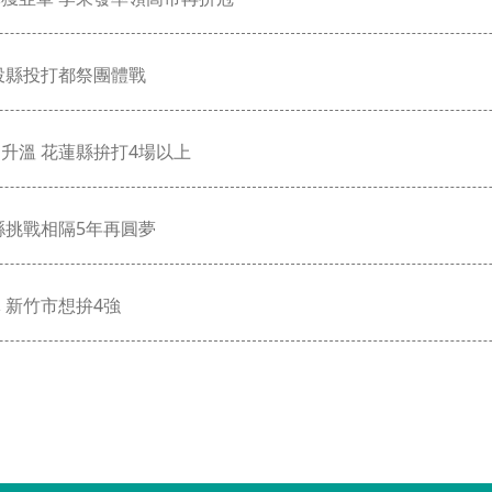
投縣投打都祭團體戰
升溫 花蓮縣拚打4場以上
縣挑戰相隔5年再圓夢
 新竹市想拚4強