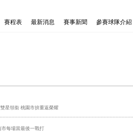
賽程表
最新消息
賽事新聞
參賽球隊介紹
雙星領銜 桃園市拚重返榮耀
南市每場當最後一戰打