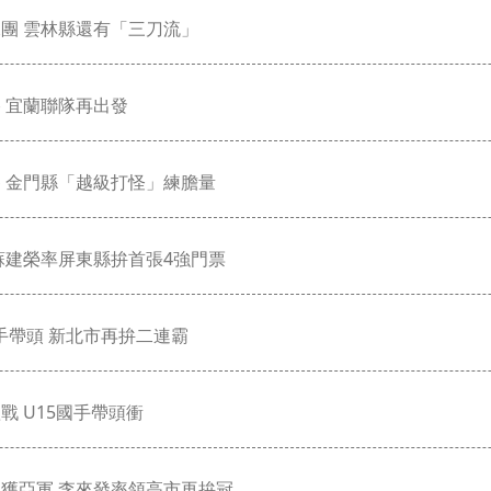
團 雲林縣還有「三刀流」
 宜蘭聯隊再出發
 金門縣「越級打怪」練膽量
蘇建榮率屏東縣拚首張4強門票
國手帶頭 新北市再拚二連霸
戰 U15國手帶頭衝
獲亞軍 李來發率領高市再拚冠