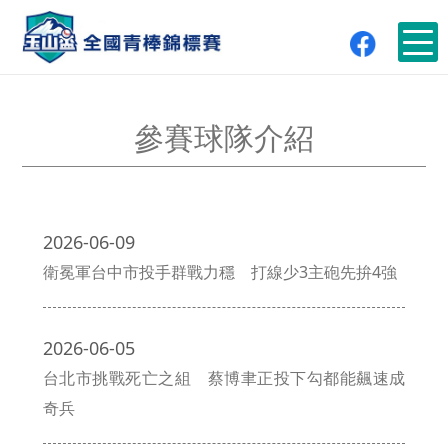
參賽球隊介紹
2026-06-09
衛冕軍台中市投手群戰力穩 打線少3主砲先拚4強
2026-06-05
台北市挑戰死亡之組 蔡博聿正投下勾都能飆速成
奇兵