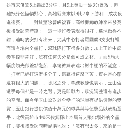
雄市宋俊箕6上轟出3分彈，且9上發動一波3分反攻，但
難抵綠色怪物野心，高雄縣賽末以9比7拿下勝利，成功殺
進複賽。 對於驚險晉級複賽，高雄縣總教練李來發賽
後接受訪問時說：「這一場打者表現得很好，選球做得不
錯，適時的安打有出來，尤其中心打者羅國麟3支安打裡
面還有場內全壘打，幫球隊打下很多分數；加上王維中節
奏掌控非常好，沒有任何失分是個可造之材。」而5局大
幅度領先卻差點翻船，李總教練表達出對牛棚的不滿意：
「打者已經打這麼多分了，還贏得這麼辛苦，實在是心態
還有很大的問題。」除此之外，李總教練也表示，玉山盃
選手每個都是一時之選，更是即戰力，狀況調整還有進步
的空間。而今年玉山盃對於全壘打的球員有提供優渥的獎
賞，玉山銀行提供價值十萬元的球具與等值獎品以鼓勵選
手，此役高雄市4棒宋俊箕揮出本屆首支飛出場外的全壘
打，賽後接受訪問時靦腆地說：「沒有想太多，來的是一