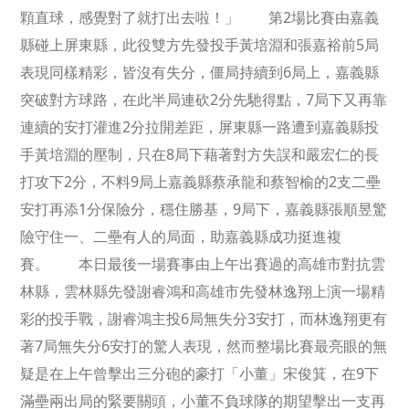
顆直球，感覺對了就打出去啦！」 第2場比賽由嘉義
縣碰上屏東縣，此役雙方先發投手黃培淵和張嘉裕前5局
表現同樣精彩，皆沒有失分，僵局持續到6局上，嘉義縣
突破對方球路，在此半局連砍2分先馳得點，7局下又再靠
連續的安打灌進2分拉開差距，屏東縣一路遭到嘉義縣投
手黃培淵的壓制，只在8局下藉著對方失誤和嚴宏仁的長
打攻下2分，不料9局上嘉義縣蔡承龍和蔡智榆的2支二壘
安打再添1分保險分，穩住勝基，9局下，嘉義縣張順昱驚
險守住一、二壘有人的局面，助嘉義縣成功挺進複
賽。 本日最後一場賽事由上午出賽過的高雄市對抗雲
林縣，雲林縣先發謝睿鴻和高雄市先發林逸翔上演一場精
彩的投手戰，謝睿鴻主投6局無失分3安打，而林逸翔更有
著7局無失分6安打的驚人表現，然而整場比賽最亮眼的無
疑是在上午曾擊出三分砲的豪打「小董」宋俊箕，在9下
滿壘兩出局的緊要關頭，小董不負球隊的期望擊出一支再