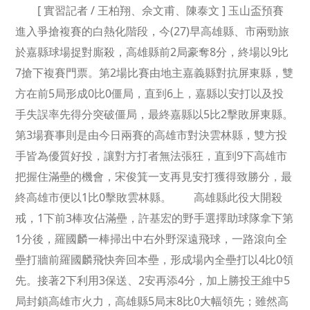
[ 實習記者 / 王柏翔、佘文甫、陳泰文 ] 玉山盃預賽
進入爭搶複賽的白熱化階段，今(27)早高雄縣、市兩勁旅
於嘉縣球場捉對廝殺，高雄縣前2局豪奪8分，終場以9比
7搶下複賽門票。第2場比賽由地主嘉義縣對抗屏東縣，雙
方在前5局形成0比0僵局，直到6上，嘉縣以安打以及投
手失誤率先得分突破僵局，最終嘉縣以5比2擊敗屏東縣。
第3場賽事則是由今日兩賽的高雄市對決雲林縣，雙方投
手皆為優質好投，讓對方打者無法張狂，直到9下高雄市
把握住滿壘的機會，宋俊箕一支再見安打獲得致勝分，最
終高雄市便以1比0擊敗雲林縣。 高雄縣此役大開殺
戒，1下前3棒攻佔滿壘，許基宏的野手選擇助球隊拿下第
1分後，羅國麟一棒掃出中右外野深遠飛球，一路滾向全
壘打牆前羅國麟飛快奔回本壘，形成場內全壘打以4比0領
先。接著2下利用3保送、2安再添4分，加上勝投王維中5
局封鎖高雄市火力，高雄縣5局末8比0大幅領先；雖然高