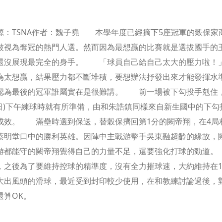
源：TSNA作者：魏子堯 本學年度已經摘下5座冠軍的穀保家
被視為奪冠的熱門人選。然而因為最想贏的比賽就是選拔國手的
還沒展現最完全的身手。 「球員自己給自己太大的壓力啦！
為太想贏，結果壓力都不斷堆積，要想辦法抒發出來才能發揮水
認為最後的冠軍誰屬實在是很難講。 前一場被下勾投手剋住
1日)下午練球時就有所準備，由和朱誥鎮同樣來自新生國中的下
成效。 滿壘時選到保送，替穀保擠回第1分的闕帝翔，在4局
蔡明堂口中的勝利英雄。因陣中主戰游擊手吳東融超齡的緣故，
游都能守的闕帝翔覺得自己的力量不足，還要強化打球的勁道。
，之後為了要維持控球的精準度，沒有全力摧球速，大約維持在14
大出風頭的滑球，最近受到封印較少使用，在和教練討論過後，
還算OK。