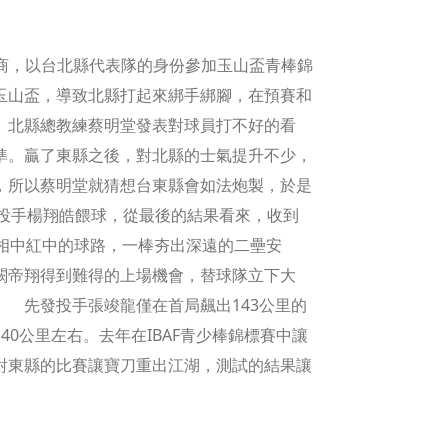
商，以台北縣代表隊的身份參加玉山盃青棒錦
玉山盃，導致北縣打起來綁手綁腳，在預賽和
」北縣總教練蔡明堂發表對球員打不好的看
準。贏了東縣之後，對北縣的士氣提升不少，
，所以蔡明堂就猜想台東縣會如法炮製，於是
勾投手楊翔皓餵球，從最後的結果看來，收到
相中紅中的球路，一棒夯出深遠的二壘安
闕帝翔得到難得的上場機會，替球隊立下大
 先發投手張竣龍僅在首局飆出143公里的
0公里左右。去年在IBAF青少棒錦標賽中讓
對東縣的比賽讓寶刀重出江湖，測試的結果讓