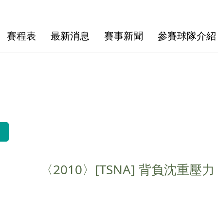
賽程表
最新消息
賽事新聞
參賽球隊介紹
〈2010〉[TSNA] 背負沈重