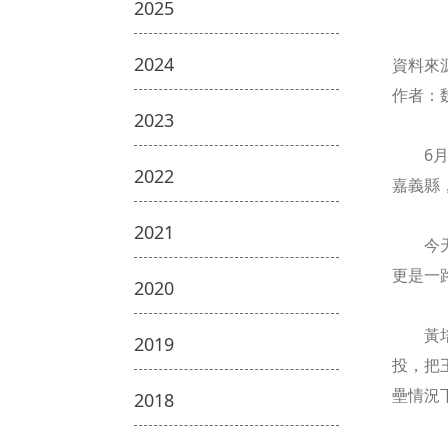
2025
2024
資料來源
作者：
2023
6月2
2022
嘉義縣
2021
今天(
更是一
2020
黃培淵
2019
投，把
壘情況
2018