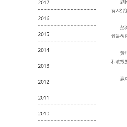
2017
韌性十
有2名
2016
彭識穎
2015
管最後
2014
黃培淵
和敗投
2013
贏球的
2012
2011
2010