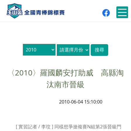
〈2010〉羅國麟安打助威 高縣淘
汰南市晉級
2010-06-04 15:10:00
[ 實習記者 / 李玟 ] 同樣想爭搶複賽N組第2張晉級門