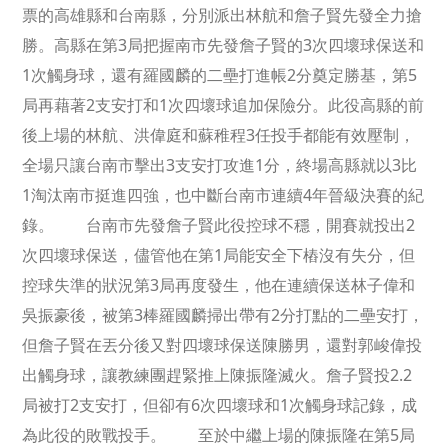
票的高雄縣和台南縣，分別派出林航和詹子賢先發全力搶
勝。高縣在第3局把握南市先發詹子賢的3次四壞球保送和
1次觸身球，還有羅國麟的二壘打進帳2分奠定勝基，第5
局再藉著2支安打和1次四壞球追加保險分。此役高縣的前
後上場的林航、洪偉庭和蘇稚程3任投手都能有效壓制，
全場只讓台南市擊出3支安打攻進1分，終場高縣就以3比
1淘汰南市挺進四強，也中斷台南市連續4年晉級決賽的紀
錄。 台南市先發詹子賢此役控球不穩，開賽就投出2
次四壞球保送，儘管他在第1局能安全下樁沒有失分，但
控球失準的狀況第3局再度發生，他在連續保送林子偉和
吳振豪後，被第3棒羅國麟掃出帶有2分打點的二壘安打，
但詹子賢在丟分後又對四壞球保送陳勝男，還對郭峻偉投
出觸身球，讓教練團趕緊推上陳振隆滅火。詹子賢投2.2
局被打2支安打，但卻有6次四壞球和1次觸身球記錄，成
為此役的敗戰投手。 至於中繼上場的陳振隆在第5局