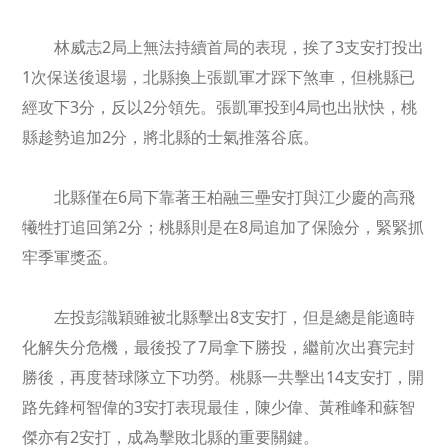
林威志2局上無法持續首局的表現，挨了3支安打投出
1次保送後退場，北縣換上張凱軍才踩下煞車，但桃縣已
經攻下3分，反以2分領先。張凱軍投到4局也出狀快，桃
縣趁勢追加2分，將北縣的士氣推落谷底。
北縣僅在6局下靠著王柏融三壘安打與江少慶的高飛
犧牲打追回第2分；桃縣則是在8局追加了保險分，緊緊抓
牢季軍獎盃。
左投彭識穎雖被北縣擊出8支安打，但是總是能適時
化解失分危機，最後投了7局拿下勝投，繼前次出賽完封
勝後，再度替球隊立下功勞。桃縣一共擊出14支安打，開
路先鋒柯智偉的3安打表現最佳，陳少偉、黃稚峰和蘇智
傑亦有2安打，成為擊敗北縣的重要關鍵。