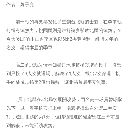
作者：魏子堯
前一戰的再見暴投似乎重創台北縣的士氣，在季軍戰
打得有氣無力，桃園縣則是維持複賽擊敗北縣的氣勢，在
今天(6日)的玉山盃季軍戰以6比2再奪勝利，維持去年的
名次，獲得本屆的季軍。
高二的北縣先發林知譽是球隊積極栽培的投手，沒想
到只投了3人次就退場，解決了1人次，投出2次保送，接
手的林威志搞定2個出局數，讓北縣首局平安無事。
1局下北縣在2出局後展開攻勢，兩名高一球員替球隊
先下一城，溫宇帆安打上壘，楊宏聖揮出右外野二壘安
打，送回北縣的第1分，但積極推進的楊宏聖在三壘前遭
到觸殺，未能延續攻勢。