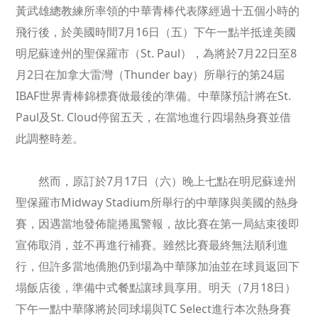
黃武雄總教練所率領的中華青棒代表隊經過十五個小時的
飛行後，於美國時間7月16日（五）下午一點半抵達美國
明尼蘇達州的聖保羅市（St. Paul），為將於7月22日至8
月2日在加拿大雷灣（Thunder bay）所舉行的第24屆
IBAF世界青棒錦標賽做最後的準備。中華隊預計將在St.
Paul及St. Cloud停留五天，在當地進行四場熱身賽並借
此調整時差。
然而，原訂於7月17日（六）晚上七點在明尼蘇達州
聖保羅市Midway Stadium所舉行的中華隊與美國的熱身
賽，因遇當地發佈龍捲風警報，故比賽在第一局結束後即
宣佈取消，並不再進行補賽。雖然比賽最終無法順利進
行，但許多當地僑胞仍到場為中華隊加油並在球員返回下
塌飯店後，準備中式餐點讓球員享用。明天（7月18日）
下午一點中華隊將於同球場與TC Select進行本次熱身賽