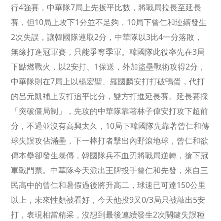
行4強賽，中華隊7局上先扳平比數，將戰局拉長至延長
賽，但10局上攻下1分並不足夠，10局下曾仁和連續發生
2次失誤，讓韓國隊連取2分，中華隊以3比4一分落敗，
無緣打進冠軍賽，只能爭奪季軍。韓國隊此役率先在3局
下點燃戰火，以2安打、1保送，外加盜壘戰術攻得2分，
中華隊則在7局上以楊宏聖、羅國麟安打打破鴨蛋，代打
的呂元凱補上安打追平比分，雙方打進延長賽。延長賽採
「突破僵局制」，先攻的中華隊靠著林子偉安打攻下超前
分，不過並沒有高興太久，10局下韓國隊先靠著曾仁和傳
球失誤攻佔滿壘，下一棒打者擊出內野滾地球，曾仁和欲
傳本壘卻發生暴傳，韓國隊兵不血刃將戰局逆轉，搶下冠
軍戰門票。中華隊今天派出王牌投手曾仁和先發，來自三
民高中的曾仁和暑假過後將升高二，球速已可達150公里
以上，未來性頗被看好，今天他投9又0/3局只被敲出5安
打，表現相當精采，沒想到最後連續發生2次關鍵失誤種