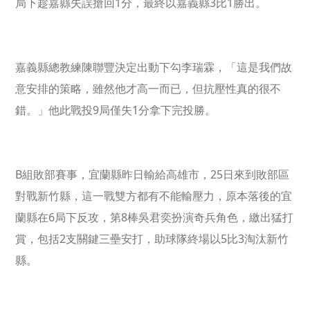
1
3
1
局下趁嘉縣失誤搶回
分，最終以嘉義縣
比
勝出。
嘉義縣
總教練陳聯豐決定出動下勾李瑞霖，「這是我們故
意安排的策略，雖然他才高一而已，但抗壓性真的很不
9
1
錯。」他此戰投
局僅失
分拿下完投勝。
B
25
組敗部賽事，宜蘭縣昨日輸給高雄市，
日來到敗部區
對戰新竹縣，這一戰雙方都有不能輸壓力，原本落後的宜
6
8
蘭縣在
局下反攻，第
棒吳君奕扮演奇兵角色，繳出猛打
2
5
3
賞，包括
支關鍵三壘安打，助球隊終場以
比
淘汰新竹
縣。