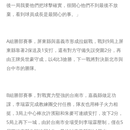
後一局我要他們把球擊確實，很開心他們不到最後不放
棄，看到球員成長是最開心的事。」
A
9
組勝部賽事，屏東縣與嘉義市形成拉鋸戰，戰到
局上屏
2
1
2
東縣靠著
保送及
安打，還有對方守備失誤突圍
分，再
4
3
由王牌吳世豪守成，以
比
搶勝，下一戰將對決新北市與
台中市的勝隊。
B
組勝部賽事，對戰實力堅強的台南市，嘉義縣做足功
課，李瑞霖完成教練團交付任務，隊友也用棒子火力相
3
2
挺，
局上中心棒次許濱顯和朱麥可連續安打，攻下
分，
5
5
局上再下一城，由於台南市全場受到李瑞霖壓制，僅在