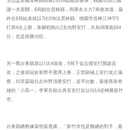
25
A
玉山盃全國青棒錦標賽
日
組敗部賽事，桃園市由江國
8
7
謙一夫當關，
局鎖住雲林縣，而隊友火力
局後加溫，最
8
7
0
5
終在
局結束就以
比
淘汰雲林縣。桃園市
首棒
江坤宇
4
2
4
打席
次上壘，靠腳程跑出
支內野安打，共為球隊跑回
分，也是致勝功臣。
1
4
9
另一戰台東縣原以
比
落後，
局下金志傑安打
開啟反
攻
，之後胡冠俞靠野手選擇上壘，王世顯補上安打攻占滿
壘，邱奕霖敲往左外野清壘安打，追平比數，最後再靠替
5
4
補的「小高一」李軍良敲出再見安打反以
比
逆轉勝新竹
市。
台東縣總教練
葉明嘉透露，「新竹市也是難纏的對手，最