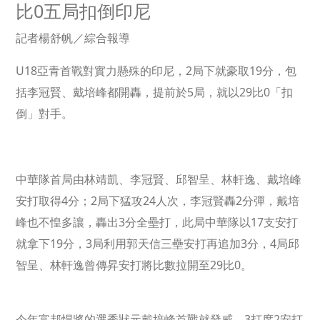
比0五局扣倒印尼
記者楊舒帆／綜合報導
U18亞青首戰對實力懸殊的印尼，2局下就豪取19分，包
括李冠賢、戴培峰都開轟，提前於5局，就以29比0「扣
倒」對手。
中華隊首局由林靖凱、李冠賢、邱智呈、林軒逸、戴培峰
安打取得4分；2局下猛攻24人次，李冠賢轟2分彈，戴培
峰也不惶多讓，轟出3分全壘打，此局中華隊以17支安打
就拿下19分，3局利用郭天信三壘安打再追加3分，4局邱
智呈、林軒逸曾傳昇安打將比數拉開至29比0。
今年富邦悍將的選秀狀元戴培峰首戰就發威，3打席2安打