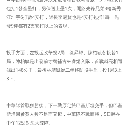
包括1發全壘打，另保送上壘1次，開路先鋒兄弟3輪新秀
江坤宇6打數4安打，隊長李冠賢也是4安打包括1轟，先
發9棒都有2支安打以上的表現。
投手方面，左投岳政華投2局，徐昇輝、陳柏毓各接替1
局，陳柏毓是出發前才替補古林睿煬入隊，首戰就亮相還
飆出148公里，最後林靖凱從二壘移防投手丘，投1局3上
3下。
中華隊首戰獲勝後，下一戰原定於巴基斯坦交手，但巴基
斯坦因參賽人數不足而棄權，中華隊不戰而勝，5日將在
中午12點對決大陸隊。