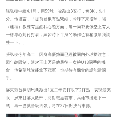
張弘稜中繼4.1局，用59球，被敲出3安打，奪3K，失1
分。他坦言，「提前登板有點緊繃，冷靜下來投球，陽
（建福）教練有提醒我心態方面，每一局都要像壘上有人
一樣專心對付打者，練習時下半身的動作也有稍微幫我調
整一下。」
張弘稜今年高二，因身高優勢而已經被國內外球探注意，
因年齡限制，這次玉山盃是他最後一次拚U18國手的機
會，他希望球隊能拿下冠軍，也期待有機會的話能當國
手。
屏東縣首棒胡恩典敲出1支二壘安打攻下2打點，表現最亮
眼，屏東縣落入敗部，將對戰嘉義市，高雄市挺進下一
戰，再一勝就晉級四強，將在27日對決台東縣。