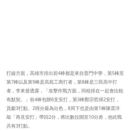
打線方面，高雄市排出前4棒都是來自普門中學，第5棒至
第7棒以及第9棒是高苑工商打者，第8棒是三民高中打
者，李來發透露，「攻擊作戰方面，同校排在一起會比較
有默契。」前4棒包辦6支安打，第3棒鄭宗哲掃2安打，
貢獻3打點、2得分最為出色，8局下也是由第1棒陳震洋
敲「再見安打」帶回2分，將比數拉開至10分差，他此戰
共有3打點。