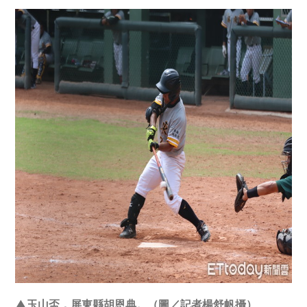
▲玉山盃，屏東縣胡恩典。（圖／記者楊舒帆攝）