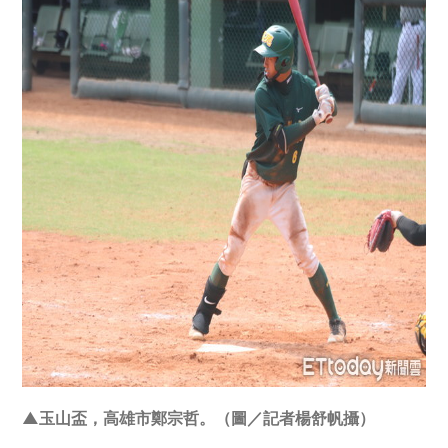
▲玉山盃，高雄市鄭宗哲。（圖／記者楊舒帆攝）