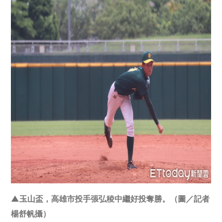
▲玉山盃，高雄市投手張弘稜中繼好投奪勝。（圖／記者
楊舒帆攝）