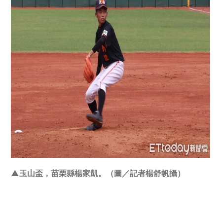
▲玉山盃，苗栗縣楊家凱。（圖／記者楊舒帆攝）