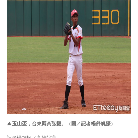
▲玉山盃，台東縣黃弘毅。（圖／記者楊舒帆攝）
記者楊舒帆／高雄報導