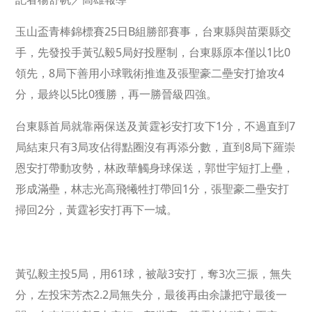
玉山盃青棒錦標賽25日B組勝部賽事，台東縣與苗栗縣交
手，先發投手黃弘毅5局好投壓制，台東縣原本僅以1比0
領先，8局下善用小球戰術推進及張聖豪二壘安打搶攻4
分，最終以5比0獲勝，再一勝晉級四強。
台東縣首局就靠兩保送及黃霆衫安打攻下1分，不過直到7
局結束只有3局攻佔得點圈沒有再添分數，直到8局下羅崇
恩安打帶動攻勢，林政華觸身球保送，郭世宇短打上壘，
形成滿壘，林志光高飛犧牲打帶回1分，張聖豪二壘安打
掃回2分，黃霆衫安打再下一城。
黃弘毅主投5局，用61球，被敲3安打，奪3次三振，無失
分，左投宋芳杰2.2局無失分，最後再由余謙把守最後一