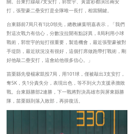
關。台東打線敲7支安打，郭世宇、黃霆衫都演出兩安
打，張聖豪二壘安打是全隊唯一長打，相當關鍵。
台東縣前7局只有1比0領先，總教練葉明嘉表示，「我們
對這次戰力有信心，分數沒拉開有點訝異，8局利用小球
戰術，郭世宇的短打很重要，製造機會，最近張聖豪被對
手堤防，最近狀況沒有很好，這個打席做跑帶打戰術，剛
好他敲二壘安打，這會給他很多信心。」
苗栗縣先發楊家凱投7局，用101球，僅被敲出3支安打，
奪5K，失1分責失分，表現出色，等不到火力支援承擔敗
戰。台東縣勝部2連勝，下一戰將對決高雄市與屏東縣勝
隊，苗栗縣則落入敗部，再拚復活。