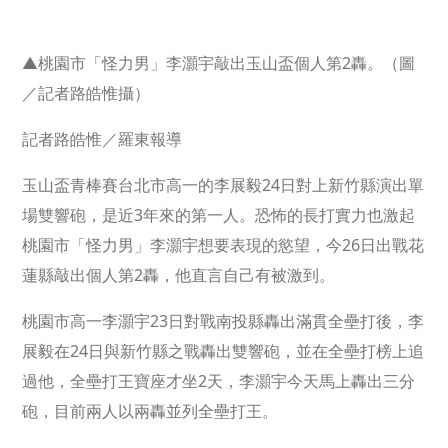
▲桃園市「怪力男」李灝宇敲出玉山盃個人第2轟。（圖
／記者路皓惟攝）
記者路皓惟／羅東報導
玉山盃青棒賽台北市高一的李展毅24日對上新竹縣演出單
場雙響砲，是近3年來的第一人。恐怖的長打實力也激起
桃園市「怪力男」李灝宇想要表現的慾望，今26日出戰花
蓮縣敲出個人第2轟，他直言自己有被激到。
桃園市高一李灝宇23日對戰南投縣轟出滿貫全壘打後，李
展毅在24日與新竹縣之戰轟出雙響砲，並在全壘打榜上追
過他，全壘打王寶座才坐2天，李灝宇今天馬上轟出三分
砲，目前兩人以兩轟並列全壘打王。