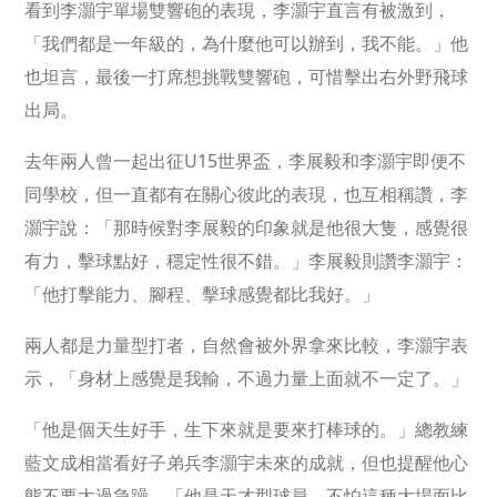
看到李灝宇單場雙響砲的表現，李灝宇直言有被激到，
「我們都是一年級的，為什麼他可以辦到，我不能。」他
也坦言，最後一打席想挑戰雙響砲，可惜擊出右外野飛球
出局。
去年兩人曾一起出征U15世界盃，李展毅和李灝宇即便不
同學校，但一直都有在關心彼此的表現，也互相稱讚，李
灝宇說：「那時候對李展毅的印象就是他很大隻，感覺很
有力，擊球點好，穩定性很不錯。」李展毅則讚李灝宇：
「他打擊能力、腳程、擊球感覺都比我好。」
兩人都是力量型打者，自然會被外界拿來比較，李灝宇表
示，「身材上感覺是我輸，不過力量上面就不一定了。」
「他是個天生好手，生下來就是要來打棒球的。」總教練
藍文成相當看好子弟兵李灝宇未來的成就，但也提醒他心
態不要太過急躁，「他是天才型球員，不怕這種大場面比