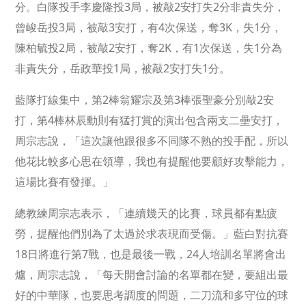
分。白隊投手李慶隆投3局，被敲2安打失2分非責失分，
曾峻岳投3局，被敲3安打，有4次保送，奪3K，失1分，
陳柏毓投2局，被敲2安打，奪2K，有1次保送，失1分為
非責失分，岳政華投1局，被敲2安打失1分。
藍隊打線集中，第2棒翁耀宗及第3棒張聖豪分別敲2安
打，第4棒林辰勳則有猛打賞的演出包含兩支二壘安打，
周宗志說，「這次讓他跟很多不同隊不熟的投手配，所以
他花比較多心思在領導，我也有提醒他要顧好攻擊能力，
這場比賽有發揮。」
總教練周宗志表示，「連續幾天的比賽，球員都有點疲
勞，提醒他們別為了太過於求表現而受傷。」藍白對抗賽
18日將進行第7戰，也是最後一戰，24人培訓名單將會出
爐，周宗志說，「每天開會討論的名單都在變，要組出最
好的中華隊，也要思考調度的問題，二刀流和多守位的球