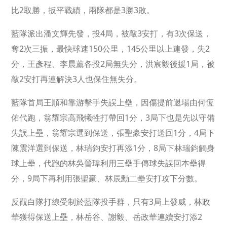
比2取勝，扳平戰績，兩隊都是3勝3敗。
藍隊派出潘文輝先發，投4局，被敲3安打，有3次保送，
奪2次三振，最快球速150公里，145公里以上連發，失2
分，王彥程、李晨薰各投2局無失分，洪宸毅後援1局，被
敲2安打再連解決3人也保住無失分。
藍隊首局王順和靠游擊手失誤上壘，因傷提前退場由何恆
佑代跑，翁耀宗高飛犧牲打帶回1分，3局下也是先以守備
失誤上壘，翁耀宗選到保送，張聖豪安打送回1分，4局下
陳震洋選到保送，林瑞鈞安打再添1分，8局下林瑞鈞觸身
球上壘，代跑的林吳晉瑋利用三壘手傳球失誤回本壘得
分，9局下再利用張聖豪、林辰勳二壘安打攻下分數。
反觀白隊打線受制於藍隊投手群，只有3局上發威，林政
華獲得保送上壘，林岳谷、謝毅、岳政華連續安打添2