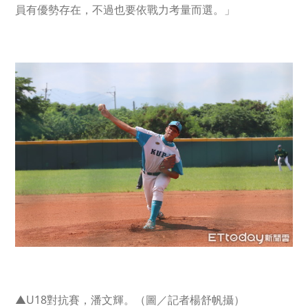
員有優勢存在，不過也要依戰力考量而選。」
▲U18對抗賽，潘文輝。（圖／記者楊舒帆攝）