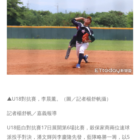
▲U18對抗賽，李晨薰。（圖／記者楊舒帆攝）
記者楊舒帆／嘉義報導
U18藍白對抗賽17日展開第6場比賽，穀保家商兩位速球
派投手對決，潘文輝與李慶隆先發，藍隊略勝一籌，以5