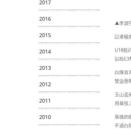
2017
2016
▲李灝
2015
記者楊
U18
2014
以8比
2013
白隊首
雙盜壘
2012
玉山盃
2011
用暴投
2010
落後的
不過白