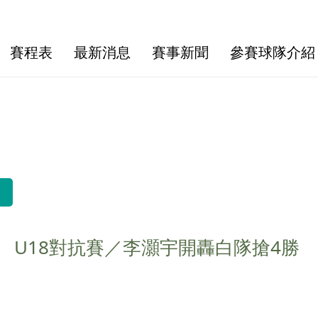
賽程表
最新消息
賽事新聞
參賽球隊介紹
U18對抗賽／李灝宇開轟白隊搶4勝