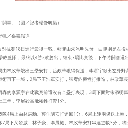
宇開轟。（圖／記者楊舒帆攝）
舒帆／嘉義報導
藍白對抗賽18日進行最後一戰，藍隊由朱添明先發，白隊則是左
3擊敗藍隊，最終以4勝3敗勝出，結束7場比賽後，下午將開會選出
局由林政華敲出三壘安打，岳政華獲得保送，李灝宇敲出左外野
戰術再下一城，2局下王浩軍安打，張宥鈞犧牲打推進，林政華長
兩轟的李灝宇在此戰賽前還沒有全壘打表現，3局下面對朱添明
上三壘，李展毅高飛犧牲打帶1分。
藍隊4局上由林辰勳、蔡佳諺安打追回1分，6局上連兩保送上壘，
隊7局下又發威，林子豪、李展毅、林政華安打串連進帳3分，將