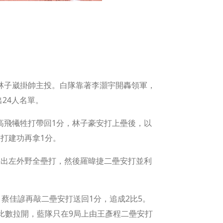
投林子崴掛帥主投。白隊靠著李灝宇開轟領軍，
24人名單。
高飛犧牲打帶回1分，林子豪安打上壘後，以
打建功再拿1分。
轟出左外野全壘打，然後羅暐捷二壘安打並利
蔡佳諺再敲二壘安打送回1分，追成2比5。
比數拉開，藍隊只在9局上由王彥程二壘安打