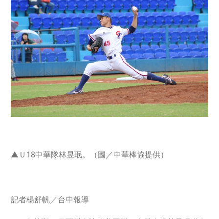
▲Ｕ18中華隊林昱珉。（圖／中華棒協提供）
記者楊舒帆／台中報導