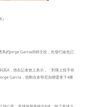
供）
Jorge Garcia掛帥主投，先發打線也已
層級到高A，他在記者會上表示，「對隊上投手有
ge Garcia，他剛在多明尼加聯盟拿下4勝
均速138公里，直球使用率接近8成，除了直球之