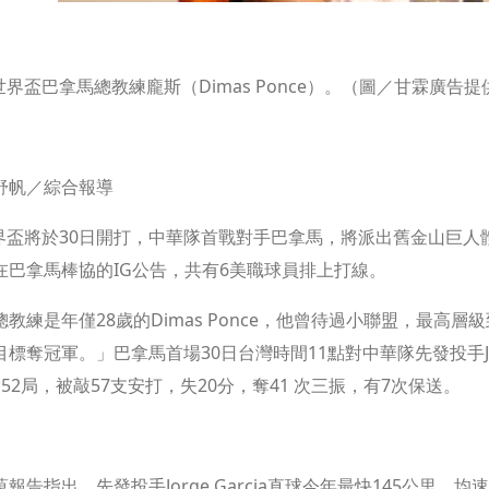
世界盃巴拿馬總教練龐斯（Dimas Ponce）。（圖／甘霖廣告提
舒帆／綜合報導
界盃將於30日開打，中華隊首戰對手巴拿馬，將派出舊金山巨人體系的
在巴拿馬棒協的IG公告，共有6美職球員排上打線。
總教練是年僅28歲的Dimas Ponce，他曾待過小聯盟，最高
標奪冠軍。」巴拿馬首場30日台灣時間11點對中華隊先發投手Jor
52局，被敲57支安打，失20分，奪41 次三振，有7次保送。
報告指出，先發投手Jorge Garcia直球今年最快145公里，