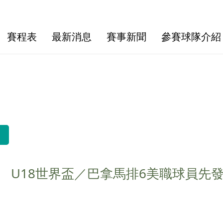
賽程表
最新消息
賽事新聞
參賽球隊介紹
U18世界盃／巴拿馬排6美職球員先