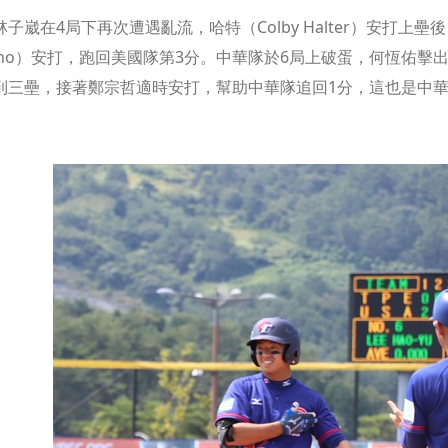
子崴在4局下再次遭遇亂流，哈特（Colby Halter）安打上壘
entino）安打，跑回美國隊第3分。中華隊於6局上破蛋，何恆
到三壘，接著鄭宗哲適時安打，幫助中華隊追回1分，這也是中