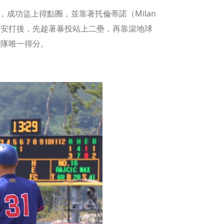
後，成功盜上得點圈，並靠著托倫蒂諾（Milan
佑擊出安打後，先趁著暴投站上二壘，再靠滾地球
華隊唯一得分。