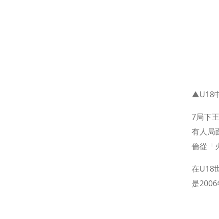
▲U1
7局下王
有人局
倫從「
在U1
是200