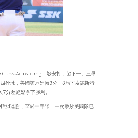
ow-Armstrong）敲安打，留下一、三壘
四死球，美國該局進帳3分。8局下索德斯特
以7分差輕鬆拿下勝利。
下對戰4連勝，至於中華隊上一次擊敗美國隊已