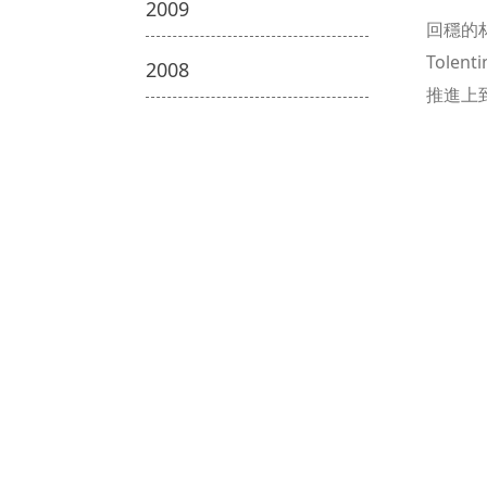
2009
回穩的林
Tol
2008
推進上