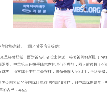
8中華隊鄭宗哲。（圖／甘霖廣告提供）
彥呈接替登板，面對首名打者投出保送，接著被阿姆斯壯（Pete Cr
面退場。中華第三任投手陳志杰控球仍不理想，兩人前後投了4個
火球男」潘文輝手中扛二壘安打，將領先擴大至8比1，最終美國
8世界盃四連霸的美國隊目前取得跨屆18連勝，對中華隊則是拿
6年的古巴世界盃。