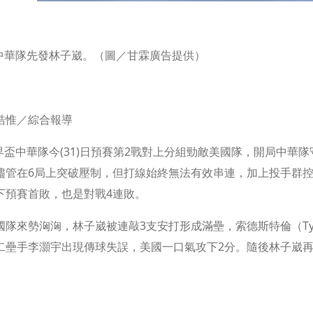
8中華隊先發林子崴。（圖／甘霖廣告提供）
皓惟／綜合報導
世界盃中華隊今(31)日預賽第2戰對上分組勁敵美國隊，開局中華
儘管在6局上突破壓制，但打線始終無法有效串連，加上投手群控
下預賽首敗，也是對戰4連敗。
隊來勢洶洶，林子崴被連敲3支安打形成滿壘，索德斯特倫（Tyler
二壘手李灝宇出現傳球失誤，美國一口氣攻下2分。隨後林子崴