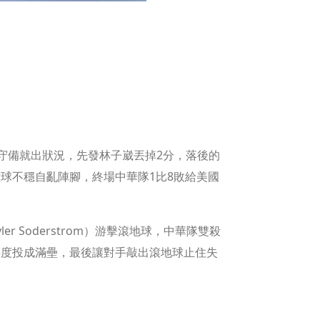
隊守備就出狀況，先發林子崴丟掉2分，落後的
球不穩自亂陣腳，終場中華隊1比8敗給美國
 Soderstrom）游擊滾地球，中華隊雙殺
再度投成滿壘，最後讓對手敲出滾地球止住失