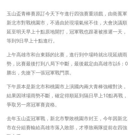
玉山盃青棒賽原訂今天下午進行四強賽重頭戲，由衛冕軍
新北市對戰桃園市，不過由於現場氣候不佳，大會決議順
延至明天早上十點原地開打，冠軍戰也跟著被推遲一天，
等到9日早上十點進行。
上午高雄市和台東縣的比賽，進行到中場時就出現延續雨
勢，比賽最後打到八局下中斷，最後裁定由高雄市以6：0
勝出，先搶下一張冠軍戰門票。
下午原本是新北市和桃園市上演國內兩大青棒強權對決，
結果因球場雨勢不斷，確定得順延到隔日早上10點再戰，
爭取另一席冠軍賽資格。
去年玉山盃冠軍戰，新北市擊敗桃園市封王，今年因新北
市在分組賽輸給高雄市落入敗部，才導致兩隊提前在四強