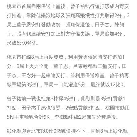
桃園市首局靠兩保送上壘後，曾子祐執行短打形成內野安
打推進，靠陳佳樂滾地球及張翔高飛犧牲打共取得2分，3
局上董子恩安打發動攻勢，張翔保送後，田子杰、陳昶
宇、張宥鈞連續安打加上對方守備失誤，單局追加4分，
形成6比0領先。
桃園市打線8局上再度發威，利用黃勇傳適時安打追加1
分，9局上火力全開，董子恩、呂東翰都敲二壘安打，田
子杰、王念好一起串連安打，並利用保送堆壘，曾子祐再
敲單場第3安打，單局一口氣灌進5分，最終就以12比0。
曾子祐前一戰也扛第3棒掃4安打，此戰則是3安打貢獻1
打點，田子杰手感也很燙，2安點貢獻3打點。桃園市動用
5投手車輪戰合計9K，李樹勳中繼2局無失分奪勝投。
彰化縣與台北市以0比0激戰僵持不下，直到8局上彰化縣