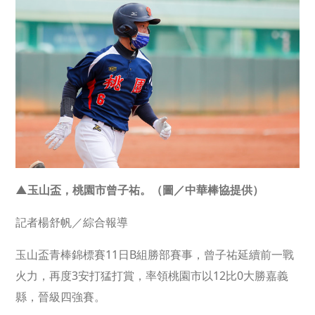
▲玉山盃，桃園市曾子祐。（圖／中華棒協提供）
記者楊舒帆／綜合報導
玉山盃青棒錦標賽11日B組勝部賽事，曾子祐延續前一戰
火力，再度3安打猛打賞，率領桃園市以12比0大勝嘉義
縣，晉級四強賽。