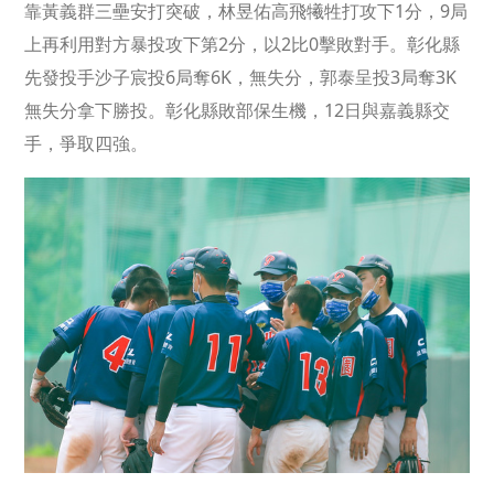
靠黃義群三壘安打突破，林昱佑高飛犧牲打攻下1分，9局
上再利用對方暴投攻下第2分，以2比0擊敗對手。彰化縣
先發投手沙子宸投6局奪6K，無失分，郭泰呈投3局奪3K
無失分拿下勝投。彰化縣敗部保生機，12日與嘉義縣交
手，爭取四強。