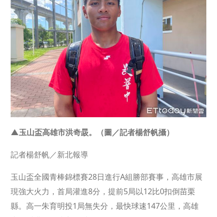
▲玉山盃高雄市洪奇晸。（圖／記者楊舒帆攝）
記者楊舒帆／新北報導
玉山盃全國青棒錦標賽28日進行A組勝部賽事，高雄市展
現強大火力，首局灌進8分，提前5局以12比0扣倒苗栗
縣。高一朱育明投1局無失分，最快球速147公里，高雄