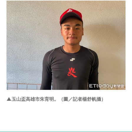
▲玉山盃高雄市朱育明。（圖／記者楊舒帆攝）