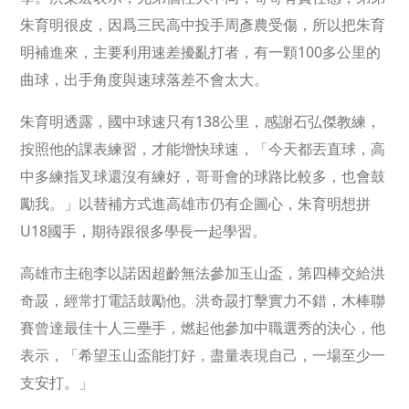
朱育明很皮，因爲三民高中投手周彥農受傷，所以把朱育
明補進來，主要利用速差擾亂打者，有一顆100多公里的
曲球，出手角度與速球落差不會太大。
朱育明透露，國中球速只有138公里，感謝石弘傑教練，
按照他的課表練習，才能增快球速，「今天都丟直球，高
中多練指叉球還沒有練好，哥哥會的球路比較多，也會鼓
勵我。」以替補方式進高雄市仍有企圖心，朱育明想拼
U18國手，期待跟很多學長一起學習。
高雄市主砲李以諾因超齡無法參加玉山盃，第四棒交給洪
奇晸，經常打電話鼓勵他。洪奇晸打擊實力不錯，木棒聯
賽曾達最佳十人三壘手，燃起他參加中職選秀的決心，他
表示，「希望玉山盃能打好，盡量表現自己，一場至少一
支安打。」