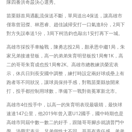
隊四番洪奇晸決心選秀。
苗栗縣首局遇亂流保送不斷，單局送出4保送，讓高雄市
僅靠曾冠傑、林恩睿、趙佳誠掃安打一口氣進8分，2局下
對方失誤奉送1分，3局下柯浩鈞也敲出1安打再下一城。
高雄市採投手車輪戰，陳勇志投2局，顏承恩中繼1局，朱
家兄弟接連登板，高一的弟弟朱育明登板投1局奪1K，高
二的哥哥朱育成也投1局奪2K。高雄市總教練洪榮宏表
示，休兵日到長安國中調整，練打時設定兩好球或壘上有
跑者等不同狀況，讓球員保持手感，對戰苗栗縣放開來
打，投手都控制用球數，準備下一戰對衛冕軍新北市。
高雄市4任投手中，以高一的朱育明表現最吸睛，最快球
速達147公里，他2019年曾入選U12國手，國中時期也是
高雄市同屆中數一數二的好手，跟隨哥哥腳步就讀普門中
學。洪榮宏表示，兄弟個性大不同，哥哥有責任感，弟弟