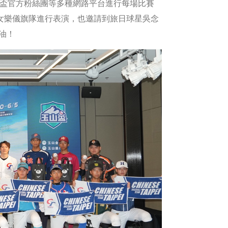
還有玉山盃官方粉絲團等多種網路平台進行每場比賽
一女樂儀旗隊進行表演，也邀請到旅日球星吳念
油！