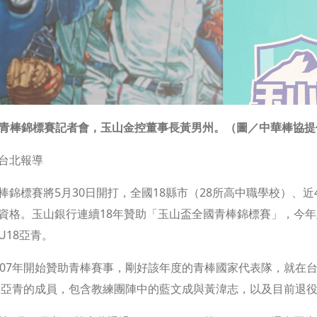
青棒錦標賽記者會，玉山金控董事長黃男州。（圖／中華棒協提
台北報導
棒錦標賽將5月30日開打，全國18縣市（28所高中職學校）、
資格。玉山銀行連續18年贊助「玉山盃全國青棒錦標賽」，今
U18亞青。
007年開始贊助青棒賽事，剛好該年度的青棒國家代表隊，就在
7年亞青的成員，包含教練團陣中的藍文成與黃湋志，以及目前退