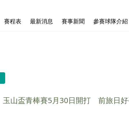
賽程表
最新消息
賽事新聞
參賽球隊介紹
玉山盃青棒賽5月30日開打 前旅日