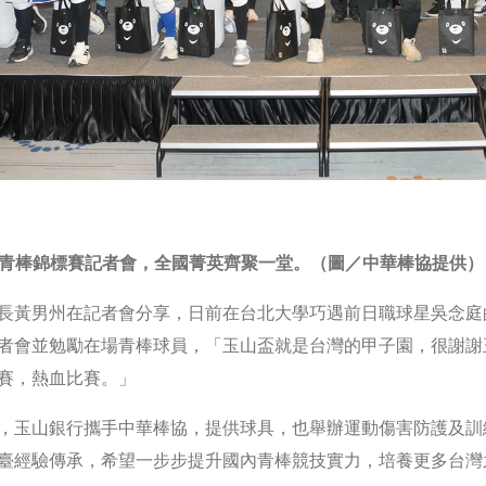
青棒錦標賽記者會，全國菁英齊聚一堂。（圖／中華棒協提供）
長黃男州在記者會分享，日前在台北大學巧遇前日職球星吳念庭
者會並勉勵在場青棒球員，「玉山盃就是台灣的甲子園，很謝謝
賽，熱血比賽。」
，玉山銀行攜手中華棒協，提供球具，也舉辦運動傷害防護及訓
臺經驗傳承，希望一步步提升國內青棒競技實力，培養更多台灣