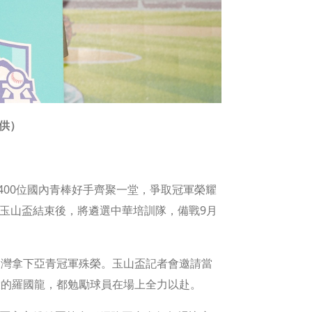
供）
近400位國內青棒好手齊聚一堂，爭取冠軍榮耀
年玉山盃結束後，將遴選中華培訓隊，備戰9月
台灣拿下亞青冠軍殊榮。玉山盃記者會邀請當
役的羅國龍，都勉勵球員在場上全力以赴。