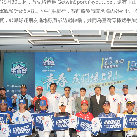
5月30日起，首先將透過 GetwinSport 的youtube，
軍戰預計於6月8日下午1點舉行，賽前將邀請聞名海內外的北
賓，鼓勵球迷朋友進場觀賽或透過轉播，共同為臺灣青棒選手加