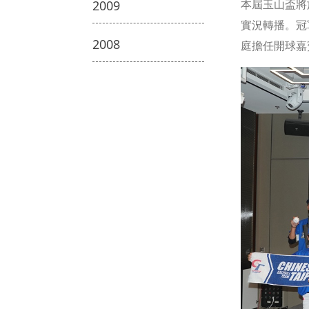
本屆玉山盃將於
2009
實況轉播。冠
2008
庭擔任開球嘉