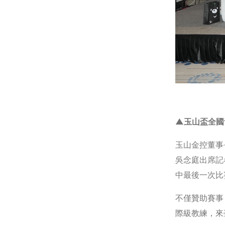
▲玉山盃全國
玉山金控董事
吳念庭出席記
中最後一次比
不僅贊助賽事
際級教練，來