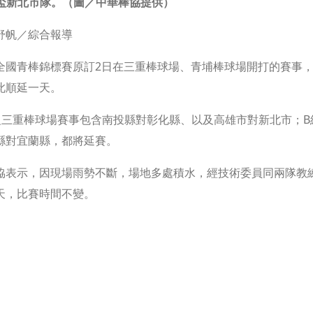
盃新北市隊。（圖／中華棒協提供）
舒帆／綜合報導
全國青棒錦標賽原訂2日在三重棒球場、青埔棒球場開打的賽事
此順延一天。
組三重棒球場賽事包含南投縣對彰化縣、以及高雄市對新北市；
縣對宜蘭縣，都將延賽。
協表示，因現場雨勢不斷，場地多處積水，經技術委員同兩隊教
天，比賽時間不變。