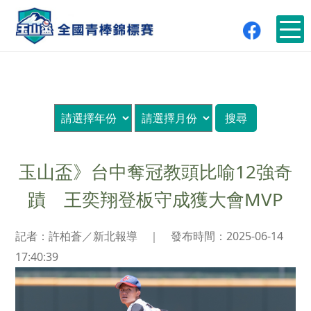
玉山盃》台中奪冠教頭比喻12強奇
蹟 王奕翔登板守成獲大會MVP
記者：許柏蒼／新北報導
｜
發布時間：2025-06-14
17:40:39