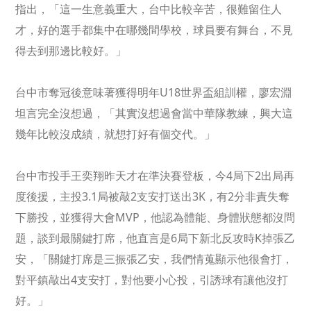
指出，「這一生意義重大，台中比較辛苦，很難留住人
才，好的選手都集中在哪幾間學校，球員要有舞台，不見
得去到那邊比較好。」
台中市奪冠後意味著獲得明年
U18
世界盃組訓權，廖宏淵
坦言完全沒想過，「其實沒想過會當中華隊教練，興大這
幾年比較沒成績，就想打好有個交代。」
台中市投手王奕翔昨天才在準決賽登板，今
4
局下
2
出局再
度後援，主投
3.1
局被敲
2
支安打送出
3K
，有
2
分非責失奪
下勝投，並獲得大會
MVP
，他認為體能、身體狀態都沒問
題，談到最關鍵打席，他直言是
6
局下新北反攻時
K
掉張乙
安，「關鍵打席是三振張乙安，我們情蒐顯示他很會打，
對平鎮敲出
4
支安打，對他要小心投，引誘球有讓他沒打
好。」