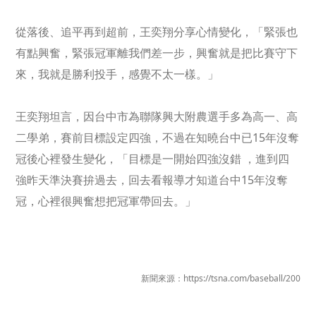
從落後、追平再到超前，王奕翔分享心情變化，「緊張也
有點興奮，緊張冠軍離我們差一步，興奮就是把比賽守下
來，我就是勝利投手，感覺不太一樣。」
王奕翔坦言，因台中市為聯隊興大附農選手多為高一、高
二學弟，賽前目標設定四強，不過在知曉台中已
15
年沒奪
冠後心裡發生變化，「目標是一開始四強沒錯 ，進到四
強昨天準決賽拚過去，回去看報導才知道台中
15
年沒奪
冠，心裡很興奮想把冠軍帶回去。」
新聞來源：https://tsna.com/baseball/200