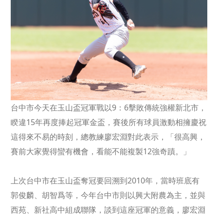
台中市今天在玉山盃冠軍戰以
9
：
6
擊敗傳統強權新北市，
睽違
15
年再度捧起冠軍金盃，賽後所有球員激動相擁慶祝
這得來不易的時刻，總教練廖宏淵對此表示，「很高興，
賽前大家覺得蠻有機會，看能不能複製
12
強奇蹟。」
上次台中市在玉山盃奪冠要回溯到
2010
年，當時班底有
郭俊麟、胡智爲等，今年台中市則以興大附農為主，並與
西苑、新社高中組成聯隊，談到這座冠軍的意義，廖宏淵