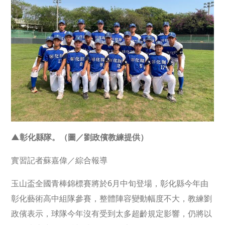
▲彰化縣隊。（圖／劉政儐教練提供）
實習記者蘇嘉偉／綜合報導
玉山盃全國青棒錦標賽將於6月中旬登場，彰化縣今年由
彰化藝術高中組隊參賽，整體陣容變動幅度不大，教練劉
政儐表示，球隊今年沒有受到太多超齡規定影響，仍將以