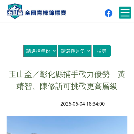
玉山盃／彰化縣捕手戰力優勢 黃
靖智、陳修訢可挑戰更高層級
2026-06-04 18:34:00