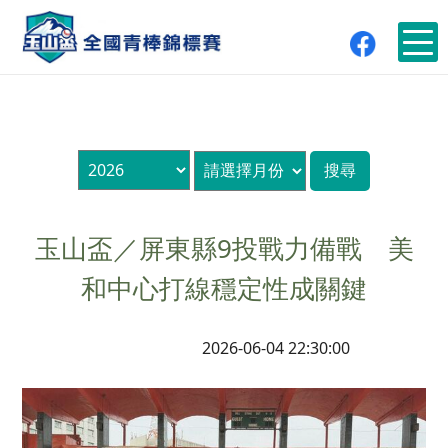
玉山盃／屏東縣9投戰力備戰 美
和中心打線穩定性成關鍵
2026-06-04 22:30:00