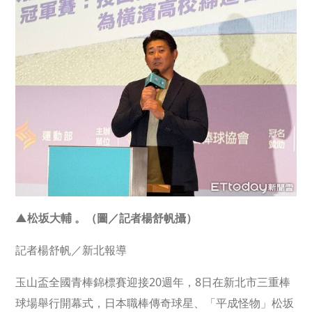
▲松坂大輔 。（圖／記者楊舒帆攝）
記者楊舒帆／新北報導
玉山盃全國青棒錦標賽迎接20週年，8日在新北市三重棒
球場舉行開幕式，日本職棒傳奇球星、「平成怪物」松坂