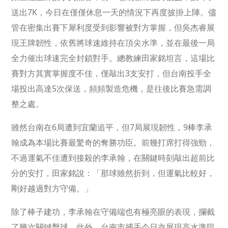
送出7K，今日在僅僅休息一天的情況下再度披掛上陣。儘
管在密集出賽下犀利度受到影響被對方掌握，但吳杰睿展
現王牌韌性，依舊將球速維持在頂尖水準，並在最後一局
全力催出球速完全封鎖對手。總教練田家銘坦言，這場比
賽對方其實掌握度不佳，僅敲出3支安打，但台南投手全
場投出高達5次保送，頻頻製造危機，是往後比賽急需調
整之處。
雖然台南在6局遭到宜蘭追平，但7局展現韌性，9棒李承
翰成為本場比賽最驚奇的奪勝功臣。前幾打席打得強勁，
不過運氣不佳遭到接殺的李承翰，在關鍵時刻敲出超前比
分的安打，田家銘說：「那球雖然折到，但運氣比較好，
剛好越過對方守備。」
除了棒子建功，李承翰在守備端也有極亮眼的表現，攔截
了幾次關鍵擊球，此外，台南市捕手今日亦展現高水準阻