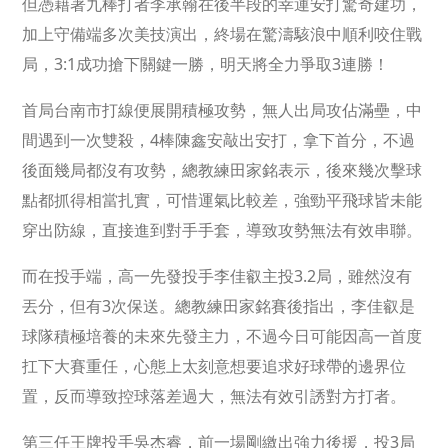
但憑藉著九棒打者李承翰在後半段的幸運安打驚奇建功，
加上守備端多次美技演出，終場在驚濤駭浪中順利咬住戰
局，3:1成功搶下關鍵一勝，明天將全力爭取3連勝！
首局台南市打線便展開積極攻勢，無人出局攻佔滿壘，中
間遇到一次雙殺，4棒陳鑫安敲出安打，拿下首分，不過
後面幾局都沒有攻勢，總教練田家銘表示，後來幾次擊球
點都抓得相當扎實，可惜運氣比較差，強勁平飛球皆未能
穿出防線，直接進到對手手套，導致攻勢無法有效串聯。
而在投手端，高一先發投手李佳叡主投3.2局，雖然沒有
丟分，但有3次保送。總教練田家銘賽後指出，李佳叡是
球隊積極培養的未來先發主力，不過今日可能因高一首度
扛下大賽重任，心態上太刻意想要追求好球帶的邊界位
置，反而導致控球落差過大，無法有效引誘對方打者。
第三任王牌投手吳杰睿，前一場剛繳出強力後援，投3局