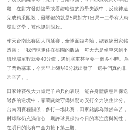
殺，在對方發動盜壘或看錯暗號的跑壘失誤中，反應神速
完成精采阻殺，最關鍵的就是5局對方1出局一二壘有人時
發動盜壘，被他抓到阻殺。
昨天台南比賽因大雨延賽，全隊面臨考驗，總教練田家銘
透露：「我們球隊住在桃園的飯店，每天光是坐車來到平
鎮球場單程就要40分鐘，遇到塞車甚至要一個多小時。為
了閃過塞車，今天早上6點40分就出發了，選手們真的非
常辛苦。」
田家銘賽後大力肯定子弟兵的表現，能在身體疲憊且保送
過多的逆境中，靠著關鍵守備與驚奇安打全力咬住比分。
台南因賽程關係，多打一場比賽，田家銘認為雖然辛苦，
對球隊仍充滿信心，期許球員保持今日的專注度與韌性，
在明日的比賽中全力搶下第三勝。