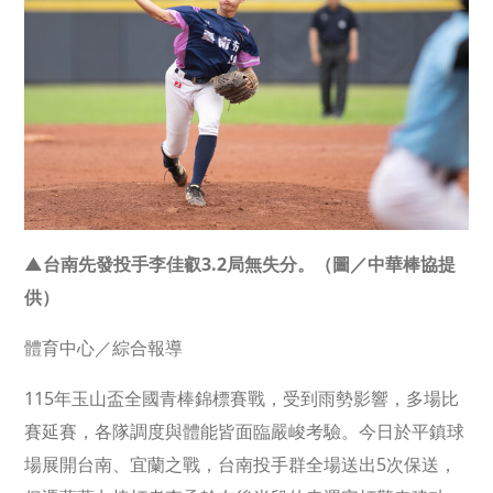
▲台南先發投手李佳叡3.2局無失分。（圖／中華棒協提
供）
體育中心／綜合報導
115年玉山盃全國青棒錦標賽戰，受到雨勢影響，多場比
賽延賽，各隊調度與體能皆面臨嚴峻考驗。今日於平鎮球
場展開台南、宜蘭之戰，台南投手群全場送出5次保送，