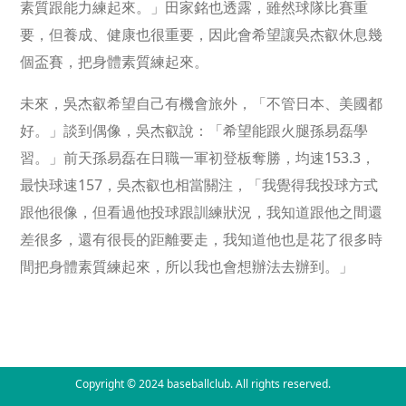
素質跟能力練起來。」田家銘也透露，雖然球隊比賽重
要，但養成、健康也很重要，因此會希望讓吳杰叡休息幾
個盃賽，把身體素質練起來。
未來，吳杰叡希望自己有機會旅外，「不管日本、美國都
好。」談到偶像，吳杰叡說：「希望能跟火腿孫易磊學
習。」前天孫易磊在日職一軍初登板奪勝，均速153.3，
最快球速157，吳杰叡也相當關注，「我覺得我投球方式
跟他很像，但看過他投球跟訓練狀況，我知道跟他之間還
差很多，還有很長的距離要走，我知道他也是花了很多時
間把身體素質練起來，所以我也會想辦法去辦到。」
Copyright © 2024 baseballclub. All rights reserved.