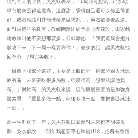
談到今天的比賽，吳杰叡表示，「6局時有點氣自己那顆
球怎麼會丟得這麼高、這麼甜，覺得自己還可以修正得更
好，或者應該用其他球種來做搭配，」吳杰叡賽後說道。
面對被追平的亂流，教練團隨即給予高心理建設，田家銘
總教練叫他不要想那麼多，並鼓勵他：「我們這局會把分
數攻下來，下一局一樣要靠你！」教練的話，讓吳杰叡找
回準心，7局完美收下。
「目前下肢部分還好，主要是上肢部分，這部分跟丟球比
較有關，未來要吃很多局數，強度很高，想辦法讓他負
荷。」對於高二的吳杰叡來說，現階段最重要的是加強身
體素質，「重量多做一點，然後多吃一點，要把自己練壯
一點。」
高中生涯剩下一年，吳杰叡跟田家銘對未來都有明確規
劃，吳杰叡說：「明年我想要專心準備U18，把所有身體