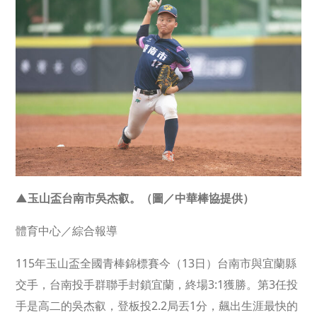
▲玉山盃台南市吳杰叡。（圖／中華棒協提供）
體育中心／綜合報導
115年玉山盃全國青棒錦標賽今（13日）台南市與宜蘭縣
交手，台南投手群聯手封鎖宜蘭，終場3:1獲勝。第3任投
手是高二的吳杰叡，登板投2.2局丟1分，飆出生涯最快的