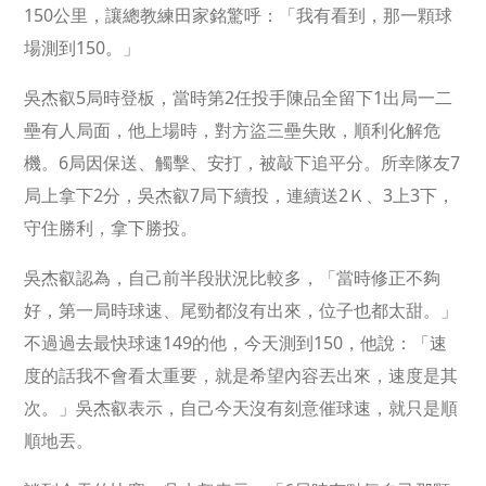
150公里，讓總教練田家銘驚呼：「我有看到，那一顆球
場測到150。」
吳杰叡5局時登板，當時第2任投手陳品全留下1出局一二
壘有人局面，他上場時，對方盜三壘失敗，順利化解危
機。6局因保送、觸擊、安打，被敲下追平分。所幸隊友7
局上拿下2分，吳杰叡7局下續投，連續送2Ｋ、3上3下，
守住勝利，拿下勝投。
吳杰叡認為，自己前半段狀況比較多，「當時修正不夠
好，第一局時球速、尾勁都沒有出來，位子也都太甜。」
不過過去最快球速149的他，今天測到150，他說：「速
度的話我不會看太重要，就是希望內容丟出來，速度是其
次。」吳杰叡表示，自己今天沒有刻意催球速，就只是順
順地丟。