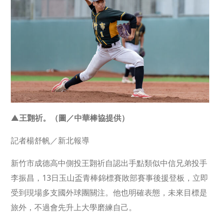
▲王翾祈。（圖／中華棒協提供）
記者楊舒帆／新北報導
新竹市成德高中側投王翾祈自認出手點類似中信兄弟投手
李振昌，13日玉山盃青棒錦標賽敗部賽事後援登板，立即
受到現場多支國外球團關注。他也明確表態，未來目標是
旅外，不過會先升上大學磨練自己。