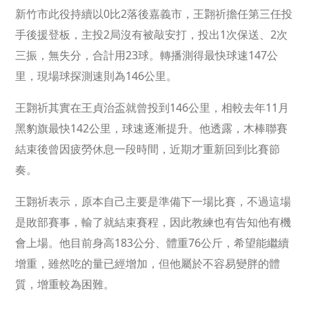
新竹市此役持續以0比2落後嘉義市，王翾祈擔任第三任投
手後援登板，主投2局沒有被敲安打，投出1次保送、2次
三振，無失分，合計用23球。轉播測得最快球速147公
里，現場球探測速則為146公里。
王翾祈其實在王貞治盃就曾投到146公里，相較去年11月
黑豹旗最快142公里，球速逐漸提升。他透露，木棒聯賽
結束後曾因疲勞休息一段時間，近期才重新回到比賽節
奏。
王翾祈表示，原本自己主要是準備下一場比賽，不過這場
是敗部賽事，輸了就結束賽程，因此教練也有告知他有機
會上場。他目前身高183公分、體重76公斤，希望能繼續
增重，雖然吃的量已經增加，但他屬於不容易變胖的體
質，增重較為困難。