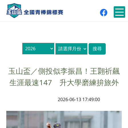
玉山盃／側投似李振昌！王翾祈飆
生涯最速147 升大學磨練拚旅外
2026-06-13 17:49:00