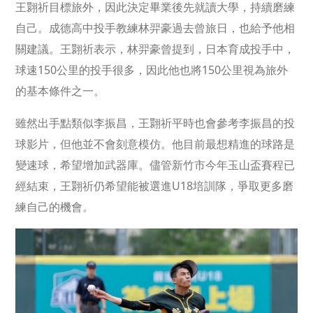
王翾祈目標旅外，因此決定畢業後先就讀大學，持續磨練
自己。成德高中投手教練林羿豪過去曾旅日，也給予他相
關建議。王翾祈表示，林羿豪曾提到，日本育成投手中，
球速150公里的投手很多，因此他也將150公里視為旅外
的基本條件之一。
雖然出手點類似李振昌，王翾祈平時也會參考李振昌的投
球影片，但他並不會刻意模仿。他目前最想精進的球路是
變速球，希望增加武器庫。儘管新竹市今年玉山盃賽程已
經結束，王翾祈仍希望能被選進U18培訓隊，爭取更多磨
練自己的機會。