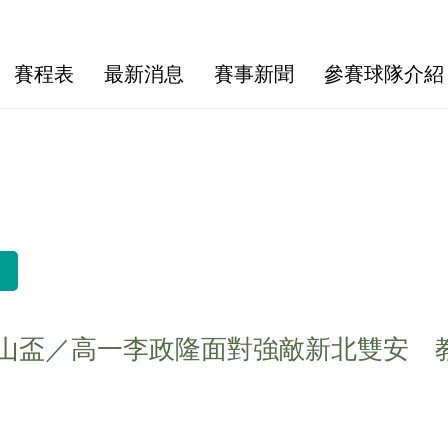
賽程表
最新消息
賽事新聞
參賽球隊介紹
山盃／高一李政隆面對強敵新北雙安 教