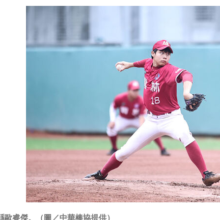
縣歐睿傑。（圖／中華棒協提供）