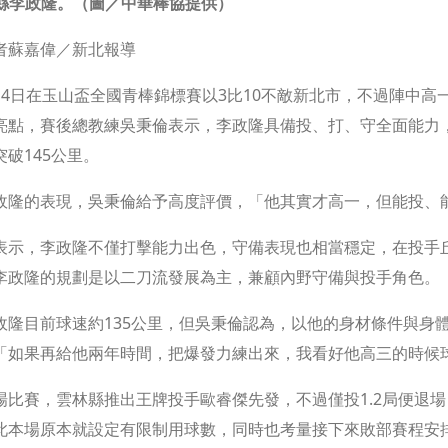
縣李政隆。（圖／中華棒協提供）
者蘇嘉偉／新北報導
14日在玉山盃全國青棒錦標賽以3比10不敵新北市，不過陣中高
亮點，賽後總教練吳秉倫表示，李政隆具備投、打、守全面能力
突破145公里。
政隆的表現，吳秉倫給予高度評價，「他其實才高一，但能投、
表示，李政隆不僅打擊能力出色，守備表現也相當穩定，在投手
李政隆的規劃是以二刀流發展為主，兼顧內野守備與投手角色。
政隆目前球速約135公里，但吳秉倫認為，以他的身材條件與身
「如果再給他兩年時間，把爆發力練出來，我看好他高三的時候球
場比賽，雲林縣推出王牌投手歐睿傑先發，不過僅投1.2局便退
此本場原本就設定有限制用球數，同時也考量接下來敗部賽程安