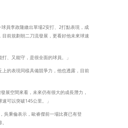
一球員李政隆繳出單場2安打、2打點表現，成
，目前規劃朝二刀流發展，更看好他未來球速
能打、又能守，是很全面的球員。」
丘上的表現同樣具備競爭力，他也透露，目前
體發展空間來看，未來仍有很大的成長潛力，
速可以突破145公里。」
場，吳秉倫表示，歐睿傑前一場比賽已有登
排。