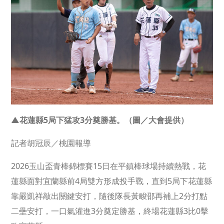
▲花蓮縣5局下猛攻3分奠勝基。（圖／大會提供）
記者胡冠辰／桃園報導
2026玉山盃青棒錦標賽15日在平鎮棒球場持續熱戰，花
蓮縣面對宜蘭縣前4局雙方形成投手戰，直到5局下花蓮縣
靠嚴凱祥敲出關鍵安打，隨後隊長黃畯邵再補上2分打點
二壘安打，一口氣灌進3分奠定勝基，終場花蓮縣3比0擊