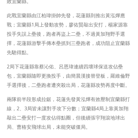
敗宜蘭縣。
此戰宜蘭縣由江柏瑋掛帥先發，花蓮縣則推出黃泓燁應
戰；宜蘭縣1局上發動攻勢，廖佑賢敲出安打，楊家源靠
投手失誤上壘後，跑者再盜上二壘，不過黃加翔野手選
擇，花蓮縣游擊手傳本壘抓到三壘跑者，成功阻止宜蘭縣
先馳得點。
2局下花蓮縣靠蔡沁佑、呂恩瑋連續四壞球保送攻佔壘
包，宜蘭縣隨即更換投手，由簡晨漢接替登板，羅維倫野
手選擇後，二壘跑者遭夾殺出局，花蓮縣攻勢再度中斷。
兩隊前半段形成拉鋸，花蓮先發黃泓燁有效壓制宜蘭縣打
線，2、3局皆未讓對手攻下分數；宜蘭縣4局上靠黃加翔
敲出二壘安打一度攻佔得點圈，但後續張宇翔滾地球出
局、曹格安飛球出局，未能突破僵局。