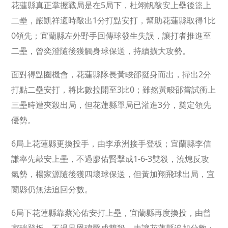
花蓮縣真正掌握戰局是在5局下，杜翊帆敲安上壘後盜上
二壘，嚴凱祥適時敲出1分打點安打，幫助花蓮縣取得1比
0領先；宜蘭縣左外野手回傳球發生失誤，讓打者推進至
二壘，曾奕澄隨後獲觸身球保送，持續擴大攻勢。
面對得點圈機會，花蓮縣隊長黃畯邵挺身而出，掃出2分
打點二壘安打，將比數拉開至3比0；雖然黃畯邵嘗試衝上
三壘時遭夾殺出局，但花蓮縣單局已灌進3分，奠定領先
優勢。
6局上花蓮縣更換投手，由李承洲接手登板；宜蘭縣李信
謙率先敲安上壘，不過廖佑賢擊成1-6-3雙殺，澆熄反攻
氣勢，楊家源隨後獲四壞球保送，但黃加翔飛球出局，宜
蘭縣仍無法追回分數。
6局下花蓮縣靠蔡沁佑安打上壘，宜蘭縣再度換投，由曾
家瑞登板，不過呂恩瑋擊成雙殺，未讓花蓮縣追加分數；