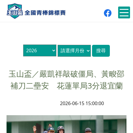
玉山盃／嚴凱祥敲破僵局、黃畯邵
補刀二壘安 花蓮單局3分退宜蘭
2026-06-15 15:00:00