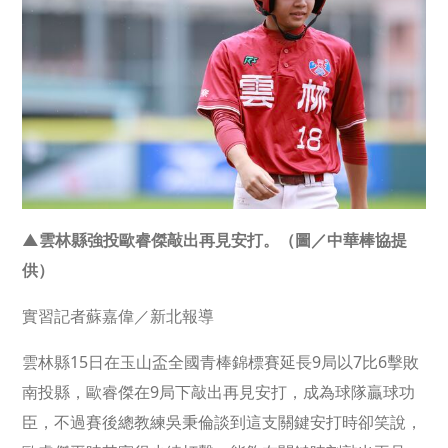
▲雲林縣強投歐睿傑敲出再見安打。（圖／中華棒協提
供）
實習記者蘇嘉偉／新北報導
雲林縣15日在玉山盃全國青棒錦標賽延長9局以7比6擊敗
南投縣，歐睿傑在9局下敲出再見安打，成為球隊贏球功
臣，不過賽後總教練吳秉倫談到這支關鍵安打時卻笑說，