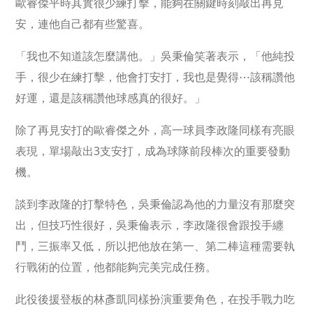
歐睿傑平時其實很少練打擊，能夠在關鍵時刻敲出再見
安，連他自己都有些驚喜。
「我也不知道該怎麼講他。」吳秉倫笑著表示，「他純投
手，很少在練打擊，他會打安打，我也是覺得⋯該稱讚他
好運，還是該稱讚他球感真的很好。」
除了再見安打的歐睿傑之外，高一球員李政隆同樣有亮眼
表現，單場敲出3支安打，成為球隊前段棒次的重要發動
機。
談到李政隆的打擊特色，吳秉倫認為他的力量沒有那麼突
出，但技巧性很好，吳秉倫表示，李政隆很會跟投手纏
鬥，三振率又低，所以把他放在第一、第二棒這種需要執
行戰術的位置，他都能夠完美完成任務。
此役後援登板的林彥凱同樣扮演重要角色，在投手戰力吃