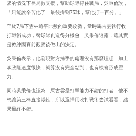
緊的情況下長局數支援，幫助球隊撐住戰局，吳秉倫說，
「只能說辛苦他了，最後撐到75球，幫他打一百分。」
至於7局下雲林追平比數的重要攻勢，當時馬古雲執行收
打戰術成功，替球隊創造得分機會，吳秉倫透露，這其實
是教練團賽前觀察後做出的決定。
吳秉倫表示，他發現對方捕手的處理沒有那麼理想，加上
李政隆速度很快，就算沒有完全點到，也有機會形成壓
力。
同時吳秉倫也認為，馬古雲是打擊能力不錯的打者，他不
想讓第三棒直接犧牲，所以選擇用收打戰術去試看看，結
果最終不錯。