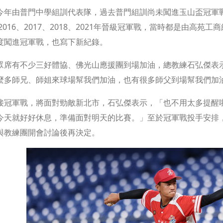
今年由普門中學組訓代表隊，過去普門組訓尚未闖進玉山盃冠軍戰
、2016、2017、2018、2021年晉級冠軍戰，當時都是由高苑
度闖進冠軍戰，也寫下新紀錄。
眾席有不少三好體協、佛光山應援團到場加油，總教練石弘傑表
麼多師兄、師姐來球場幫我們加油，也有很多師父到場幫我們加
接冠軍戰，將面對勁敵新北市，石弘傑表示，「也不用太多提醒
今天就好好休息，準備面對明天的比賽。」至於冠軍戰投手安排
與教練團開會討論後再決定。