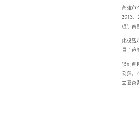
高雄市
2013
組訓首
此役觀
員了這
談到迎
發揮。
去還會