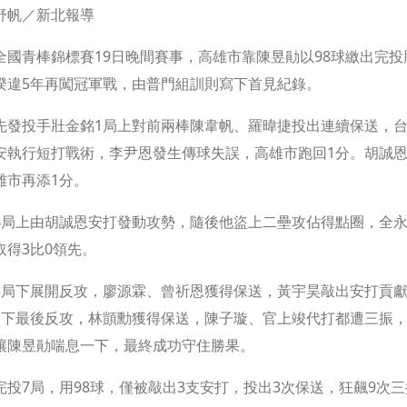
舒帆／新北報導
全國青棒錦標賽19日晚間賽事，高雄市靠陳昱勛以98球繳出完投
睽違5年再闖冠軍戰，由普門組訓則寫下首見紀錄。
先發投手壯金銘1局上對前兩棒陳韋帆、羅暐捷投出連續保送，
安執行短打戰術，李尹恩發生傳球失誤，高雄市跑回1分。胡誠
雄市再添1分。
4局上由胡誠恩安打發動攻勢，隨後他盜上二壘攻佔得點圈，全永
取得3比0領先。
5局下展開反攻，廖源霖、曾祈恩獲得保送，黃宇昊敲出安打貢獻
局下最後反攻，林顗勳獲得保送，陳子璇、官上竣代打都遭三振
讓陳昱勛喘息一下，最終成功守住勝果。
完投7局，用98球，僅被敲出3支安打，投出3次保送，狂飆9次