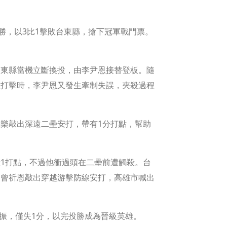
勝，以3比1擊敗台東縣，搶下冠軍戰門票。
台東縣當機立斷換投，由李尹恩接替登板。隨
恩打擊時，李尹恩又發生牽制失誤，夾殺過程
樂敲出深遠二壘安打，帶有1分打點，幫助
1打點，不過他衝過頭在二壘前遭觸殺。台
，曾祈恩敲出穿越游擊防線安打，高雄市喊出
三振，僅失1分，以完投勝成為晉級英雄。