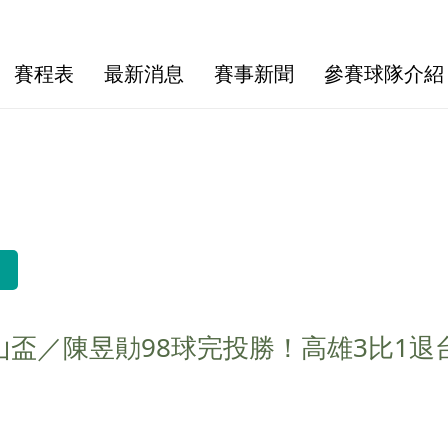
賽程表
最新消息
賽事新聞
參賽球隊介紹
山盃／陳昱勛98球完投勝！高雄3比1