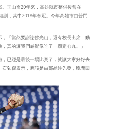
。玉山盃20年來，高雄縣市整併後曾在
工商組訓，其中2018年奪冠。今年高雄市由普門
示，「當然要謝謝佛光山，還有校長出席，動
油，真的讓我們感覺像吃了一顆定心丸。」
啦，已經是最後一場比賽了，就讓大家好好去
，石弘傑表示，應該是由鄭品紳先發，晚間回