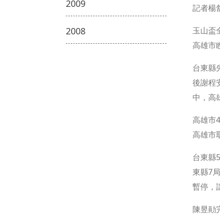
2009
記者楊
2008
玉山盃
高雄市
台東縣
後謝程
中，高
高雄市
高雄市
台東縣
東縣7
暫停，
陳昱勛