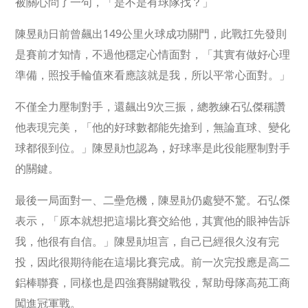
被關心問了一句，「是不是有球隊找？」
陳昱勛日前曾飆出149公里火球成功關門，此戰扛先發則
是賽前才知情，不過他穩定心情面對，「其實有做好心理
準備，照投手輪值來看應該就是我，所以平常心面對。」
不僅全力壓制對手，還飆出9次三振，總教練石弘傑稱讚
他表現完美，「他的好球數都能先搶到，無論直球、變化
球都很到位。」陳昱勛也認為，好球率是此役能壓制對手
的關鍵。
最後一局面對一、二壘危機，陳昱勛仍處變不驚。石弘傑
表示，「原本就想把這場比賽交給他，其實他的眼神告訴
我，他很有自信。」陳昱勛坦言，自己已經很久沒有完
投，因此很期待能在這場比賽完成。前一次完投應是高二
鋁棒聯賽，同樣也是四強賽關鍵戰役，幫助母隊高苑工商
闖進冠軍戰。