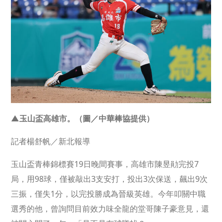
▲玉山盃高雄市。（圖／中華棒協提供）
記者楊舒帆／新北報導
玉山盃青棒錦標賽19日晚間賽事，高雄市陳昱勛完投7
局，用98球，僅被敲出3支安打，投出3次保送，飆出9次
三振，僅失1分，以完投勝成為晉級英雄。今年叩關中職
選秀的他，曾詢問目前效力味全龍的堂哥陳子豪意見，還