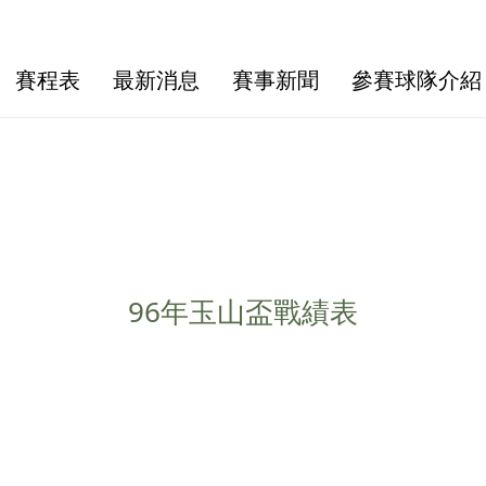
賽程表
最新消息
賽事新聞
參賽球隊介紹
96年玉山盃戰績表