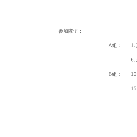
參加隊伍：
A組：
1
6
B組：
1
1