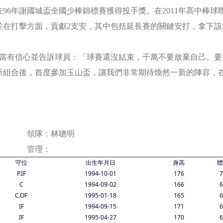
96年謝國城盃全國少棒錦標賽獲得投手獎。在2011年高中棒球
並在打擊方面，貢獻2支安，其中包括延長賽的關鍵安打，拿下
有信心並告訴球員：「球賽還沒結束，千萬不要放棄自己。要
新組合後，首度參加玉山盃，讓我們非常期待煥然一新的陣容，
隊：林聰明
 管理：
守位
出生年月日
身高
體
P.IF
1994-10-01
176
7
C
1994-09-02
166
6
C.OF
1995-01-18
165
6
IF
1994-09-15
171
6
IF
1995-04-27
170
6