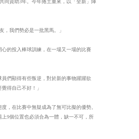
共同資助3年。今年捲土重來，以「全新」陣
朋友，我們勢必是一批黑馬。」
心的投入棒球訓練，在一場又一場的比賽
球員們顯得有些叛逆，對於新的事物躍躍欲
要覺得自己不好！」
態度，在比賽中無疑成為了無可比擬的優勢。
場上9個位置也必須合為一體，缺一不可，所