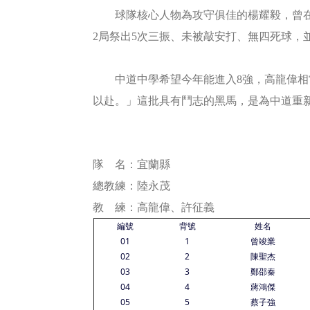
球隊核心人物為攻守俱佳的楊耀毅，曾在
2
局祭出5次三振、未被敲安打、無四死球，
中道中學希望今年能進入8強，高龍偉相當
以赴。」這批具有鬥志的黑馬，是為中道重
隊 名：宜蘭縣
總教練：陸永茂 領
教 練：高龍偉、許征義
編號
背號
姓名
01
1
曾竣業
02
2
陳聖杰
03
3
鄭邵秦
04
4
蔣鴻傑
05
5
蔡子強