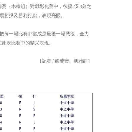
聯賽（木棒組）對戰彰化藝中，後援2
又3分之
該場勝投及勝利打點，表現亮眼。
把每一場比賽都當成是最後一場戰役，全力
在此次比賽中的精采表現。
［記者 / 趙若安、胡雅靜］
重
投
打
所屬學校
0
R
L
中道中學
3
R
S
中道中學
8
R
R
中道中學
4
R
L
中道中學
0
R
R
中道中學