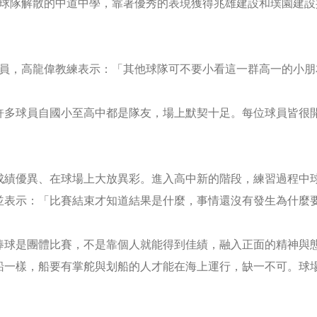
隊解散的中道中學，靠著優秀的表現獲得兆雄建設和璞園建設
英球員，高龍偉教練表示：「其他球隊可不要小看這一群高一的小
球員自國小至高中都是隊友，場上默契十足。每位球員皆很開
，成績優異、在球場上大放異彩。進入高中新的階段，練習過程中
並表示：「比賽結束才知道結果是什麼，事情還沒有發生為什麼
棒球是團體比賽，不是靠個人就能得到佳績，融入正面的精神與
船一樣，船要有掌舵與划船的人才能在海上運行，缺一不可。球