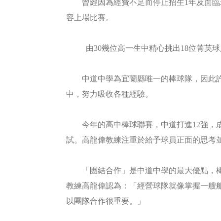
曾經因為經費不足而停止招生1年及面臨球
容上場比賽。
由30幾位高一生中精心挑出18位菁
中道中學為宜蘭縣唯一的棒球隊，因此許多
中，努力吸收各種經驗。
今年的高中棒球聯賽，中道打進12強
試。高龍偉教練注重於給予球員正面的思考
「團結合作」是中道中學的最大優點，
教練高龍偉認為：「經營球隊就像掌握一艘
以團隊合作很重要。」