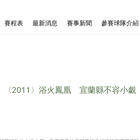
賽程表
最新消息
賽事新聞
參賽球隊介紹
〈2011〉浴火鳳凰 宜蘭縣不容小覷