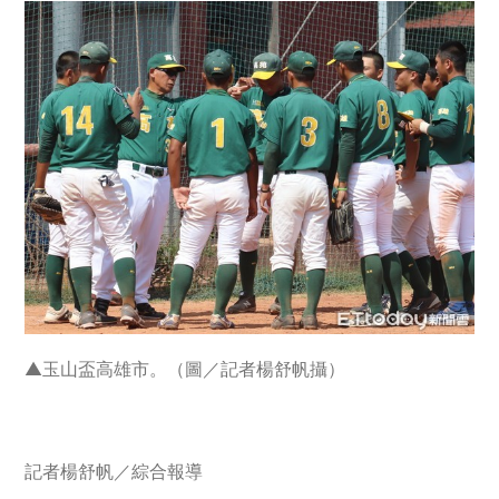
▲玉山盃高雄市。（圖／記者楊舒帆攝）
記者楊舒帆／綜合報導