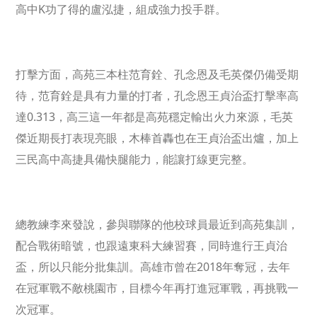
高中K功了得的盧泓捷，組成強力投手群。
打擊方面，高苑三本柱范育銓、孔念恩及毛英傑仍備受期
待，范育銓是具有力量的打者，孔念恩王貞治盃打擊率高
達0.313，高三這一年都是高苑穩定輸出火力來源，毛英
傑近期長打表現亮眼，木棒首轟也在王貞治盃出爐，加上
三民高中高捷具備快腿能力，能讓打線更完整。
總教練李來發說，參與聯隊的他校球員最近到高苑集訓，
配合戰術暗號，也跟遠東科大練習賽，同時進行王貞治
盃，所以只能分批集訓。高雄市曾在2018年奪冠，去年
在冠軍戰不敵桃園市，目標今年再打進冠軍戰，再挑戰一
次冠軍。