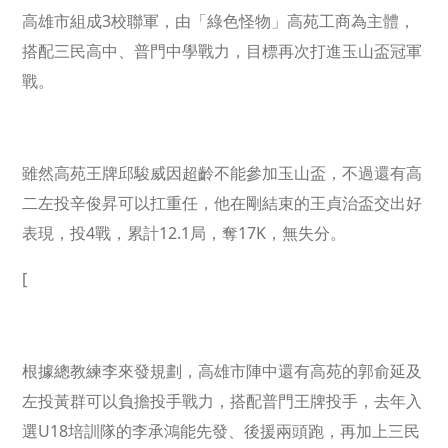
高雄市組成3校聯軍，由「綠色怪物」高苑工商為主體，
搭配三民高中、普門中學戰力，目標再次打進玉山盃冠軍
戰。
雖然高苑王牌邱駿威因超齡不能參加玉山盃，不過還有高
二左投辛俊昇可以扛重任，他在剛結束的王貞治盃交出好
表現，投4戰，累計12.1局，奪17K，無失分。
[
根據總教練李來發規劃，高雄市陣中還有高苑的郭俞延及
左投黃群可以負擔投手戰力，搭配普門王牌投手，去年入
選U18培訓隊的李承鴻能先發、後援兩頭跑，再加上三民