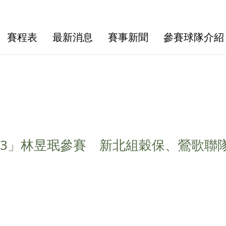
賽程表
最新消息
賽事新聞
參賽球隊介紹
23」林昱珉參賽 新北組穀保、鶯歌聯