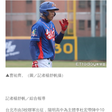
▲曹祐齊。（圖／記者楊舒帆攝）
記者楊舒帆／綜合報導
台北市由3校聯軍出征，陽明高中為主體李杜宏帶陣中10