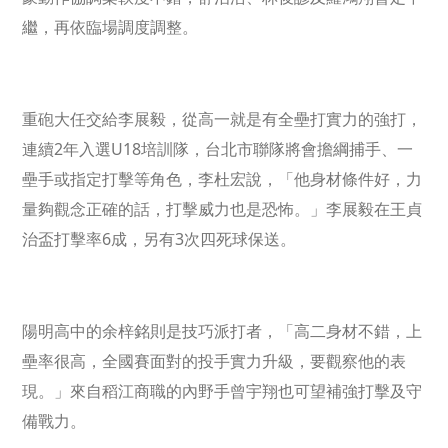
繼，再依臨場調度調整。
重砲大任交給李展毅，從高一就是有全壘打實力的強打，
連續2年入選U18培訓隊，台北市聯隊將會擔綱捕手、一
壘手或指定打擊等角色，李杜宏說，「他身材條件好，力
量夠觀念正確的話，打擊威力也是恐怖。」李展毅在王貞
治盃打擊率6成，另有3次四死球保送。
陽明高中的余梓銘則是技巧派打者，「高二身材不錯，上
壘率很高，全國賽面對的投手實力升級，要觀察他的表
現。」來自稻江商職的內野手曾宇翔也可望補強打擊及守
備戰力。