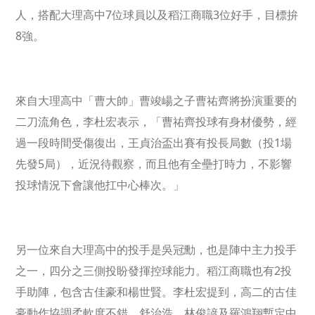
人，搭配大理高中7位球員以及稻江商職3位好手，目標拚
8強。
來自大理高中「曹大帥」曹竣崵之子曹祐齊將扮演重要的
二刀流角色，李杜宏表示，「曹祐齊投球有身材優勢，經
過一段時間受傷復出，王貞治盃出賽有投長局數（投1場
先發5局），近況待觀察，而且他有全壘打時力，不影響
投球情況下會讓他扛中心棒次。」
另一位來自大理高中的投手是吳冠勳，也是陣中主力投手
之一，四分之三側投盼發揮控球能力。稻江商職也有2投
手助陣，包含古佳豪和楊世賢。李杜宏提到，高二的古佳
豪動作協調柔軟度不錯，舒治浩、林俊諺及羅鴻翔暫定中