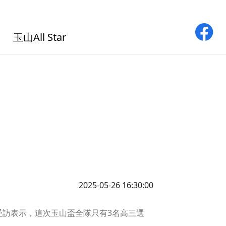
玉山All Star
2025-05-26 16:30:00
受訪表示，這次玉山盃全隊只有
3
名高三選