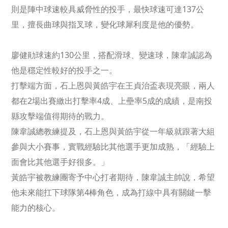
則是陣中球速較具威脅性的投手，最快球速可達137公
里，擅長曲球與指叉球，變化球犀利度是他的優勢。
廖健勛球速約130公里，搭配滑球、變速球，陳韋誠認為
他是穩定性較好的投手之一。
打擊端方面，石上恩與黃皓宇在王貞治盃表現亮眼，兩人
都在2場出賽繳出打擊率4成、上壘率5成的成績，是南投
縣攻擊端值得期待的戰力。
陳韋誠總教練提及，石上恩與黃皓宇從一年級就跟著大組
參與大小賽事，實戰經驗比其他選手更加成熟，「經驗上
面會比其他選手好很多。」
黃皓宇被教練團寄予中心打者期待，陳韋誠主帥說，希望
他未來能扛下球隊第4棒角色，成為打線中具有關鍵一擊
能力的核心。