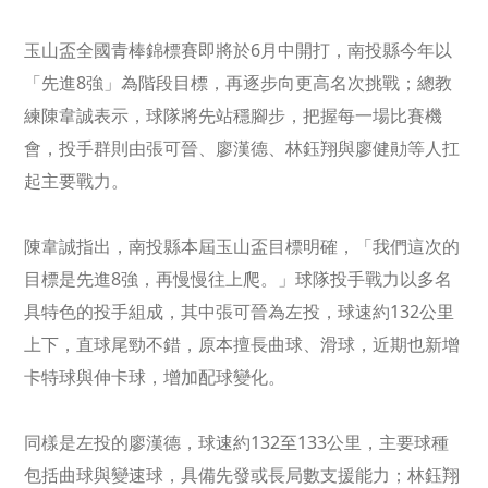
玉山盃全國青棒錦標賽即將於6月中開打，南投縣今年以
「先進8強」為階段目標，再逐步向更高名次挑戰；總教
練陳韋誠表示，球隊將先站穩腳步，把握每一場比賽機
會，投手群則由張可晉、廖漢德、林鈺翔與廖健勛等人扛
起主要戰力。
陳韋誠指出，南投縣本屆玉山盃目標明確，「我們這次的
目標是先進8強，再慢慢往上爬。」球隊投手戰力以多名
具特色的投手組成，其中張可晉為左投，球速約132公里
上下，直球尾勁不錯，原本擅長曲球、滑球，近期也新增
卡特球與伸卡球，增加配球變化。
同樣是左投的廖漢德，球速約132至133公里，主要球種
包括曲球與變速球，具備先發或長局數支援能力；林鈺翔