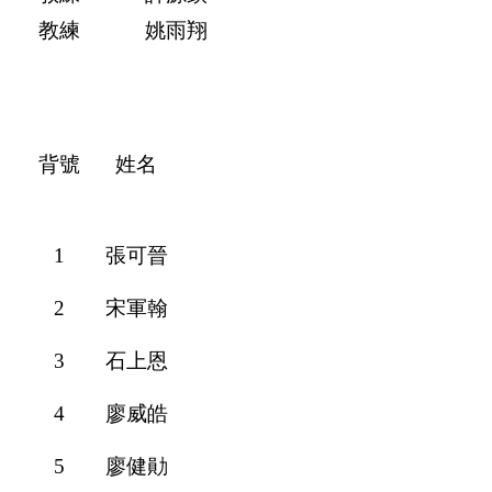
教練
姚雨翔
背號
姓名
1
張可晉
2
宋軍翰
3
石上恩
4
廖威皓
5
廖健勛