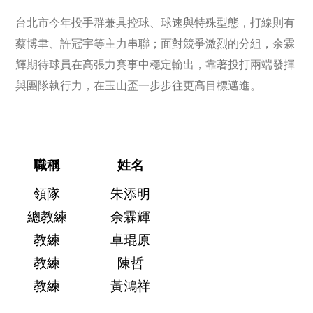
台北市今年投手群兼具控球、球速與特殊型態，打線則有
蔡博聿、許冠宇等主力串聯；面對競爭激烈的分組，余霖
輝期待球員在高張力賽事中穩定輸出，靠著投打兩端發揮
與團隊執行力，在玉山盃一步步往更高目標邁進。
職稱
姓名
領隊
朱添明
總教練
余霖輝
教練
卓琨原
教練
陳哲
教練
黃鴻祥