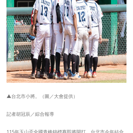
▲台北市小將。（圖／大會提供）
記者胡冠辰／綜合報導
115年玉山盃全國青棒錦標賽即將開打，台北市今年結合