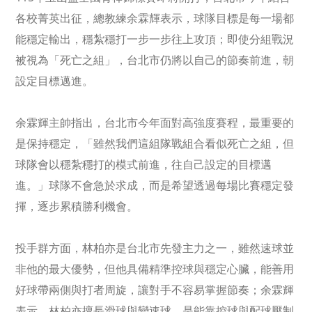
各校菁英出征，總教練余霖輝表示，球隊目標是每一場都
能穩定輸出，穩紮穩打一步一步往上攻頂；即使分組戰況
被視為「死亡之組」，台北市仍將以自己的節奏前進，朝
設定目標邁進。
余霖輝主帥指出，台北市今年面對高強度賽程，最重要的
是保持穩定，「雖然我們這組隊戰組合看似死亡之組，但
球隊會以穩紮穩打的模式前進，往自己設定的目標邁
進。」球隊不會急於求成，而是希望透過每場比賽穩定發
揮，逐步累積勝利機會。
投手群方面，林柏亦是台北市先發主力之一，雖然速球並
非他的最大優勢，但他具備精準控球與穩定心臟，能善用
好球帶兩側與打者周旋，讓對手不容易掌握節奏；余霖輝
表示，林柏亦擅長滑球與變速球，是能靠控球與配球壓制