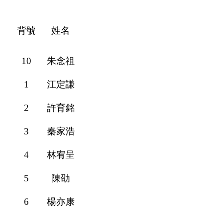
背號
姓名
10
朱念祖
1
江定謙
2
許育銘
3
秦家浩
4
林宥呈
5
陳劭
6
楊亦康