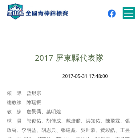
2017 屏東縣代表隊
2017-05-31 17:48:00
領 隊：曾焜宗
總教練：陳瑞振
教 練：詹景喬、葉明煌
球 員：郭俊佑、胡佳成、戴焙麟、洪知佑、陳飛霖、張
政禹、李明益、胡恩典、張建鑫、吳世豪、黃竣皓、王昱