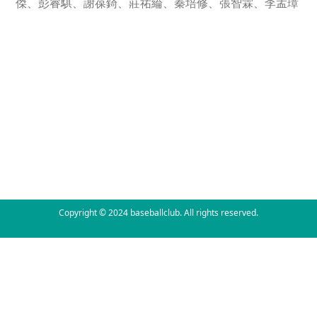
傑、彭睿騏、謝葆錡、莊祐綸、秦培修、張智霖、李孟璋
Copyright © 2024 baseballclub. All rights reserved.