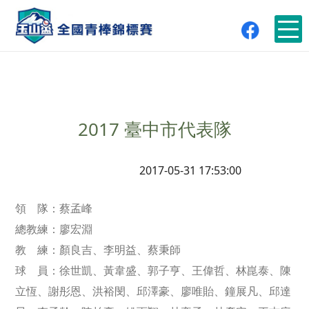
2017 臺中市代表隊
2017-05-31 17:53:00
領 隊：蔡孟峰
總教練：廖宏淵
教 練：顏良吉、李明益、蔡秉師
球 員：徐世凱、黃韋盛、郭子亨、王偉哲、林崑泰、陳
立恆、謝彤恩、洪裕閔、邱澤豪、廖唯貽、鐘展凡、邱達